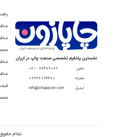
راهن
مناق
مناق
محصو
نخستین پلتفرم تخصصی صنعت چاپ در ایران
مناق
تلفن
88476086 - 021
:
مناقص
همراه
09232094470
:
قیمت 
ایمیل
info@chapazon.com
:
محصو
تمام حقوق 