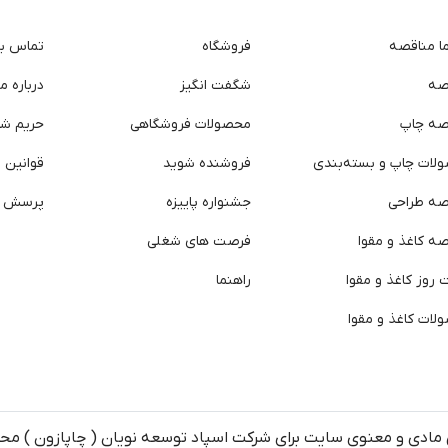
ما مناقصه
فروشگاه
تماس با 
صه
شگفت انگیز
درباره ما
صه چاپ
محصولات فروشگاهی
حریم ش
لات چاپ و بسته‌بندی
فروشنده شوید
قوانین و
صه طراحی
جشنواره پاییزه
پرسش ه
ه کاغذ و مقوا
فرصت های شغلی
روز کاغذ و مقوا
راهنما
لات کاغذ و مقوا
مادی و معنوی سایت برای شرکت اسپاد توسعه نویان ( چاپازون ) م