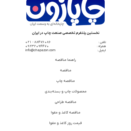
نخستین پلتفرم تخصصی صنعت چاپ در ایران
تلفن :
88476086 - 021
همراه :
09232094470
ایمیل :
info@chapazon.com
راهنما مناقصه
مناقصه
مناقصه چاپ
محصولات چاپ و بسته‌بندی
مناقصه طراحی
مناقصه کاغذ و مقوا
قیمت روز کاغذ و مقوا