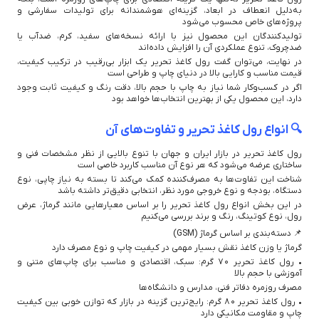
به‌دلیل انعطاف در ابعاد، گزینه‌ای هوشمندانه برای تولیدات سفارشی و
پروژه‌های خاص محسوب می‌شود
تولیدکنندگان این محصول نیز با ارائه نسخه‌های سفید، کرم، ضدآب یا
ضدچروک، تنوع عملکردی آن را افزایش داده‌اند
در نهایت، می‌توان گفت رول کاغذ تحریر یک ابزار بی‌رقیب در ترکیب کیفیت،
قیمت مناسب و کارایی بالا در دنیای چاپ و طراحی است
اگر در کسب‌وکار شما نیاز به چاپ با حجم بالا، دقت رنگ و کیفیت ثابت وجود
دارد، این محصول یکی از بهترین انتخاب‌ها خواهد بود
🔍 انواع رول کاغذ تحریر و تفاوت‌های آن
رول کاغذ تحریر در بازار ایران و جهان با تنوع بالایی از نظر مشخصات فنی و
ساختاری عرضه می‌شود که هر نوع آن مناسب کاربرد خاصی است
شناخت این تفاوت‌ها به مصرف‌کننده کمک می‌کند تا بسته به نیاز چاپی، نوع
دستگاه، بودجه و نوع خروجی مورد نظر، انتخابی دقیق‌تر داشته باشد
در این بخش انواع رول کاغذ تحریر را بر اساس معیارهایی مانند گرماژ، عرض
رول، نوع کوتینگ، رنگ و برند بررسی می‌کنیم
📌 دسته‌بندی بر اساس گرماژ (GSM)
گرماژ یا وزن کاغذ نقش بسیار مهمی در کیفیت چاپ و نوع مصرف دارد
• رول کاغذ تحریر 70 گرم: سبک، اقتصادی و مناسب برای چاپ‌های متنی و
آموزشی با حجم بالا
مصرف روزمره دفاتر فنی، مدارس و دانشگاه‌ها
• رول کاغذ تحریر 80 گرم: رایج‌ترین گزینه در بازار که توازن خوبی بین کیفیت
چاپ و مقاومت مکانیکی دارد