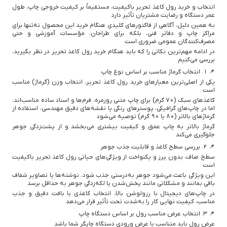
انتخاب و خرید رول کاغذ تحریر باکیفیت، مستقیماً بر کیفیت خروجی چاپ، طول
عمر دستگاه و رضایت مشتریان تأثیر دارد
به همین دلیل، آگاهی از فاکتورهای کلیدی هنگام خرید این محصول نه‌تنها برای
مراکز چاپ و دفاتر فنی، بلکه برای طراحان، مؤسسات آموزشی و حتی
مصرف‌کنندگان عمومی ضروری است
در ادامه مهم‌ترین نکاتی را که باید هنگام خرید رول کاغذ تحریر در نظر بگیرید،
بررسی می‌کنیم
📌 ۱. انتخاب گرماژ مناسب بر اساس نوع چاپ
یکی از اصلی‌ترین معیارهای خرید رول کاغذ تحریر، انتخاب وزن (گرماژ) مناسب
است
کاغذهای سبک (70 گرم) برای چاپ متنی روزمره، فرم‌ها و اسناد ساده مناسب‌اند،
اما در چاپ‌های گرافیکی، پوسترهای رنگی یا نقشه‌های دقیق مهندسی، استفاده از
گرماژهای بالاتر (۸۰ یا ۹۰ گرم) توصیه می‌شود
گرماژ بالاتر به چاپ عمق و کیفیت بیشتری می‌بخشد و از پشت‌زدگی جوهر
جلوگیری می‌کند
📌 ۲. بررسی سطح کاغذ و قابلیت جذب جوهر
سطح صاف، بدون پرز و یکنواخت از ویژگی‌های حیاتی رول کاغذ تحریر باکیفیت
است
این ویژگی باعث می‌شود جوهر به‌درستی جذب شود، نوشته‌ها یا تصاویر شفاف
باقی بمانند و مشکلاتی مانند پخش‌شدن یا لکه‌زدگی جوهر به حداقل برسد
در چاپ‌های دیجیتال با رزولوشن بالا، انتخاب کاغذی با بافت دقیق و جذب
مناسب، کیفیت نهایی کار را به‌شدت تحت تأثیر قرار می‌دهد
📌 ۳. انتخاب عرض مناسب رول بر اساس دستگاه چاپ
عرض رول باید متناسب با عرض ورودی دستگاه چاپگر شما باشد