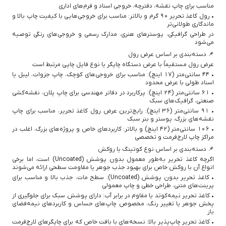
مناسب برای چاپ نقشه، دفترچه، خروجی اسناد و فرم‌های اداری
• رول کاغذ تحریر 90 گرم و بالاتر: مناسب برای خروجی‌هایی با کیفیت چاپ بالا و
ماندگاری طولانی‌تر
در طراحی گرافیکی، پوسترهای هنری، مدارک رسمی و خروجی‌های رنگی توصیه
می‌شود
📌 دسته‌بندی بر اساس عرض رول
عرض رول مستقیماً با عرض دستگاه چاپگر یا نوع فایل چاپی مرتبط است
• 44 سانتی‌متر (17 اینچ): مناسب برای خروجی‌های کوچک، چاپ جزوات، لیبل یا
اسناد طولی با عرض محدود
• 61 سانتی‌متر (24 اینچ): پرکاربرد در دفاتر مهندسی برای چاپ پلان، نقشه‌کشی
صنعتی، گرافیک‌های سبک
• 91 سانتی‌متر (36 اینچ): رایج‌ترین عرض رول کاغذ تحریر، مناسب برای چاپ
نقشه‌های بزرگ، پوستر و بنر سبک
• 106 سانتی‌متر (42 اینچ) و بالاتر: کاربردهای خاص و پروژه‌های بزرگ، اغلب در
مراکز چاپ لارج‌فرمت و تخصصی
📌 دسته‌بندی بر اساس نوع کوتینگ یا روکش
اگرچه کاغذ تحریر به‌طور معمول بدون پوشش (Uncoated) است، اما برخی
انواع آن با روکش خاص برای بهبود جذب جوهر یا مقاومت سطحی ارائه می‌شوند
• کاغذ تحریر بدون پوشش (Uncoated): سطح مات، جذب بالا و مناسب برای
پرینت‌های متنی، طراحی خطی و چاپ معمولی
• کاغذ تحریر نیمه‌کوتد یا مقاوم در برابر آب: دارای پوشش سبک برای جلوگیری از
پخش جوهر یا تغییر رنگ، مخصوص چاپ‌های حساس و کاربردهای نیمه‌فضای
باز
• کاغذ تحریر چاپ‌پذیر بالا: نسخه‌های با بافت خاص که برای چاپگرهای لارج‌فرمت