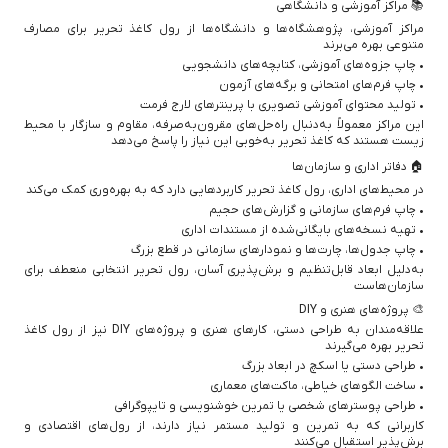
📚 مراکز آموزشی و دانشگاهی
مراکز آموزشی، پژوهشگاه‌ها و دانشگاه‌ها از رول کاغذ تحریر برای مصارف
متنوعی بهره می‌برند
• چاپ جزوه‌های آموزشی، کتابچه‌های دانشجویی
• چاپ فرم‌های امتحانی و برگه‌های آزمون
• تولید محتوای آموزشی تصویری با پرینترهای لارج فرمت
این مراکز معمولاً به‌دنبال راه‌حل‌های مقرون‌به‌صرفه، مقاوم و سازگار با محیط
زیست هستند که کاغذ تحریر به‌خوبی این نیاز را پاسخ می‌دهد
🏠 دفاتر اداری و سازمان‌ها
در محیط‌های اداری، رول کاغذ تحریر کاربردهایی دارد که به بهره‌وری کمک می‌کند
• چاپ فرم‌های سازمانی و گزارش‌های حجیم
• تهیه نسخه‌های بایگانی‌شده از مستندات اداری
• چاپ جدول‌ها، چارت‌ها و نمودارهای سازمانی در قطع بزرگ
به‌دلیل ابعاد قابل‌تنظیم و برش‌پذیری آسان، رول تحریر انتخابی منعطف برای
سازمان‌هاست
🎨 پروژه‌های هنری و DIY
علاقه‌مندان به طراحی دستی، کارهای هنری و پروژه‌های DIY نیز از رول کاغذ
تحریر بهره می‌گیرند
• طراحی دستی یا اسکچ در ابعاد بزرگ
• ساخت الگوهای خیاطی، ماکت‌های معماری
• طراحی پوسترهای شخصی یا تمرین خوشنویسی و تایپوگرافی
کاربرانی که به تمرین و تولید مستمر نیاز دارند، از رول‌های اقتصادی و
برش‌پذیر استقبال می‌کنند