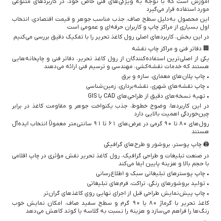
آموزش است که با توجه به ویژگی‌های فنی خاص خود، در کاربردهای متنوعی
مورد استفاده قرار می‌گیرد
این محصول به‌دلیل سطح صاف، جذب مناسب جوهر و قیمت اقتصادی، انتخاب
اول بسیاری از مراکز چاپ و کاربران حرفه‌ای و عمومی است
در این بخش، کاربردهای اصلی رول کاغذ تحریر را با تفکیک دقیق بررسی می‌کنیم
🏢 دفاتر فنی و مراکز چاپ نقشه
یکی از اصلی‌ترین استفاده‌کنندگان از رول کاغذ تحریر، دفاتر فنی و چاپخانه‌هایی
هستند که خدمات نقشه‌کشی، مهندسی و ترسیم فنی ارائه می‌دهند
• چاپ پلان‌های معماری، سازه و برق
• چاپ نقشه‌های شهری، نقشه‌برداری، زمین‌شناسی
• تهیه نسخه‌های دقیق از طراحی‌های CAD یا GIS
در این کاربردها، وضوح خطوط، جذب یکنواخت جوهر و مقاومت کاغذ در برابر
چین‌خوردگی اهمیت بالایی دارد
رول‌های 80 تا 90 گرمی در عرض‌های 61 تا 91 سانتی‌متر معمولاً انتخاب ایده‌آل
هستند
🖨️ چاپ پوستر، بروشور و طرح‌های گرافیکی
در صنعت تبلیغات و طراحی گرافیک، رول کاغذ تحریر نقش مؤثری در چاپ اقلامی
با حجم بالا و هزینه پایین ایفا می‌کند
• چاپ پوسترهای تبلیغاتی سبک و اطلاع‌رسانی
• تولید بروشورهای رنگی، تراکت، فرم‌های تبلیغاتی
• چاپ پیش‌نمایش طراحی قبل از اجرای نهایی روی کاغذهای گران‌تر
کاغذ تحریر با گرماژ 80 یا 90 گرم و سطح سفید صاف، امکان نمایش خوب
رنگ‌ها را فراهم می‌سازد و هزینه را نسبت به گلاسه یا کوتد کاهش می‌دهد