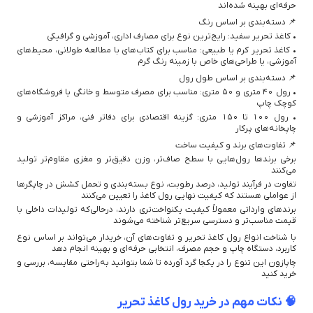
حرفه‌ای بهینه شده‌اند
📌 دسته‌بندی بر اساس رنگ
• کاغذ تحریر سفید: رایج‌ترین نوع برای مصارف اداری، آموزشی و گرافیکی
• کاغذ تحریر کرم یا طبیعی: مناسب برای کتاب‌های با مطالعه طولانی، محیط‌های
آموزشی، یا طراحی‌های خاص با زمینه رنگ گرم
📌 دسته‌بندی بر اساس طول رول
• رول 40 متری و 50 متری: مناسب برای مصرف متوسط و خانگی یا فروشگاه‌های
کوچک چاپ
• رول 100 تا 150 متری: گزینه اقتصادی برای دفاتر فنی، مراکز آموزشی و
چاپخانه‌های پرکار
📌 تفاوت‌های برند و کیفیت ساخت
برخی برندها رول‌هایی با سطح صاف‌تر، وزن دقیق‌تر و مغزی مقاوم‌تر تولید
می‌کنند
تفاوت در فرآیند تولید، درصد رطوبت، نوع بسته‌بندی و تحمل کشش در چاپگرها
از عواملی هستند که کیفیت نهایی رول کاغذ را تعیین می‌کنند
برندهای وارداتی معمولاً کیفیت یکنواخت‌تری دارند، درحالی‌که تولیدات داخلی با
قیمت مناسب‌تر و دسترسی سریع‌تر شناخته می‌شوند
با شناخت انواع رول کاغذ تحریر و تفاوت‌های آن، خریدار می‌تواند بر اساس نوع
کاربرد، دستگاه چاپ و حجم مصرف، انتخابی حرفه‌ای و بهینه انجام دهد
چاپازون این تنوع را در یکجا گرد آورده تا شما بتوانید به‌راحتی مقایسه، بررسی و
خرید کنید
🧠 نکات مهم در خرید رول کاغذ تحریر