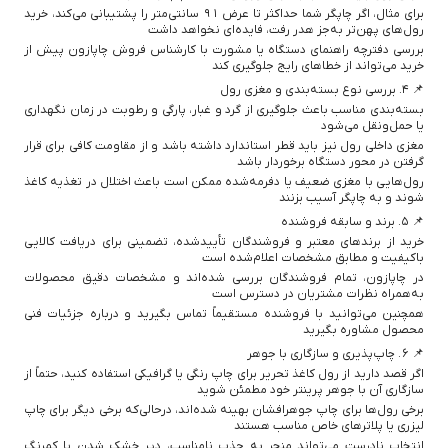
برای مثال، اگر چاپگر شما حداکثر تا عرض ۹۱ سانتی‌متر را پشتیبانی می‌کند، خرید
رول‌های پهن‌تر به‌جز هدر رفت، فایده‌ای نخواهد داشت
بررسی دفترچه راهنمای دستگاه یا مشورت با کارشناس فروش چاپازون پیش از
خرید می‌تواند از خطاهای رایج جلوگیری کند
📌 ۴. بررسی نوع بسته‌بندی و مغزی رول
بسته‌بندی مناسب باعث جلوگیری از گرد و غبار، پارگی و رطوبت در زمان نگهداری
یا حمل‌ونقل می‌شود
مغزی داخلی رول نیز باید قطر استاندارد داشته باشد و از مقاومت کافی برای قرار
گرفتن در محور دستگاه برخوردار باشد
رول‌هایی با مغزی ضعیف یا دفرمه‌شده ممکن است باعث اختلال در تغذیه کاغذ
شوند و به چاپگر آسیب بزنند
📌 ۵. برند و سابقه فروشنده
خرید از برندهای معتبر و فروشندگان تأییدشده، تضمینی برای دریافت کالایی
باکیفیت و مطابق مشخصات اعلام‌شده است
در چاپازون، تمام فروشندگان بررسی شده‌اند و مشخصات دقیق محصولات
به‌همراه نظرات مشتریان در دسترس است
همچنین می‌توانید با فروشنده مستقیماً تماس بگیرید و درباره جزئیات فنی
محصول مشاوره بگیرید
📌 ۶. چاپ‌پذیری و سازگاری با جوهر
اگر قصد دارید از رول کاغذ تحریر برای چاپ رنگی یا گرافیکی استفاده کنید، حتماً از
سازگاری آن با جوهر پرینتر خود مطمئن شوید
برخی رول‌ها برای چاپ جوهرافشان بهینه شده‌اند، درحالی‌که برخی دیگر برای چاپ
لیزری یا پلاترهای خاص مناسب هستند
انتخاب نادرست می‌تواند منجر به جذب نامناسب، دیر خشک شدن یا کمرنگ