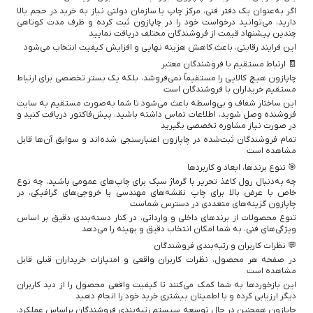
اگر به‌عنوان یک دفتر فنی، مرکز چاپ یا سازمان دولتی نیاز به خرید در حجم بالا
دارید، می‌توانید درخواست خود را در چاپازون ثبت کرده و ظرف مدت کوتاهی
چندین پیشنهاد قیمت از فروشندگان مختلف دریافت نمایید
این فرایند رقابتی، باعث کاهش هزینه نهایی و افزایش کیفیت انتخاب می‌شود
🧾 ارتباط مستقیم با فروشندگان معتبر
چاپازون هیچ کالایی را مستقیماً نمی‌فروشد، بلکه یک بستر تخصصی برای ارتباط
مستقیم خریداران با فروشندگان است
این ساختار شفاف و بی‌واسطه باعث می‌شود تا شما به‌صورت مستقیم به سایت
فروشنده وصل شوید، اطلاعات تماس داشته باشید، پیش‌فاکتور دریافت کنید و
در صورت نیاز مشاوره تخصصی بگیرید
تمام فروشندگان ثبت‌شده در چاپازون اعتبارسنجی شده‌اند و سوابق آن‌ها قابل
مشاهده است
🎯 تنوع برندها، ابعاد و کاربردها
چه به‌دنبال رول کاغذ تحریر با گرماژ سبک برای چاپ‌های عمومی باشید، چه نوع
خاص با عرض بالا برای چاپ نقشه‌های مهندسی یا خروجی‌های گرافیکی، در
چاپازون گزینه‌های متعددی در دسترس شماست
تنوع محصولات از برندهای داخلی و وارداتی، در کنار دسته‌بندی دقیق بر اساس
ویژگی‌های فنی، به شما امکان انتخاب دقیق و بهینه را می‌دهد
💬 نظرات کاربران و رتبه‌بندی فروشندگان
در صفحه هر محصول، نظرات کاربران واقعی و امتیازات خریداران قبلی قابل
مشاهده است
این بازخوردها به شما کمک می‌کنند تا کیفیت واقعی محصول را از دید کاربران
دیگر ارزیابی کرده و با اطمینان بیشتری خرید خود را انجام دهید
چاپازون همچنین در حال توسعه سیستم رتبه‌بندی فروشندگان براساس عملکرد،