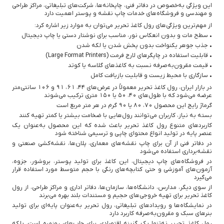
این ویژگی به‌خصوص در دفاتر فنی، چاپخانه‌ها، شرکت‌های تبلیغاتی، مراکز طراحی
و مهندسی و فروشگاه‌های خدمات چاپ نقشه و پوستر اهمیت دارد
از مهم‌ترین ویژگی‌های رول کاغذ تحریر می‌توان به موارد زیر اشاره کرد:
• سطح مات و بدون انعکاس نور، مناسب برای نوشتار دستی یا چاپ دیجیتال
• جذب جوهر یکنواخت بدون پخش شدن یا لکه شدن
• قابلیت استفاده در چاپگرهای لارج فرمت (Large Format Printers)
• قیمت مقرون‌به‌صرفه نسبت به کاغذهای گلاسه یا کوتد
• سازگاری با محیط زیست و قابلیت بازیافت کامل
در بازار ایران، رول کاغذ تحریر معمولاً در عرض‌های ۴۴، ۶۱، ۹۱ و ۱۰۶ سانتی‌متر
عرضه می‌شود که با طول‌های ۴۰، ۵۰ یا ۱۵۰ متری ترکیب می‌شوند
گرماژ رایج این محصول ۷۰، ۸۰ یا ۹۰ گرم در هر متر مربع است
بسته به نیاز، کاربران می‌توانند رول‌هایی با ضخامت بیشتر یا کمتر تهیه کنند
کاربردهای متنوع رول کاغذ تحریر باعث شده که این محصول به‌عنوان یک
عنصر پایه در تولید انواع محتوای چاپی و ترسیمی شناخته شود
در دفاتر فنی از آن برای چاپ نقشه‌های معماری، پلان‌ها، نقشه‌کشی صنعتی و
نقشه‌برداری استفاده می‌شود
در فروشگاه‌های چاپ دیجیتال، این کاغذ برای تولید پوستر، بروشور، جزوه،
آزمون‌های آموزشی و حتی کتابچه‌های رنگی با حجم متوسط مورد استفاده قرار
می‌گیرد
از سوی دیگر، مدارس، دانشگاه‌ها، سازمان‌ها، دفاتر اداری و مراکز طراحی، از رول
کاغذ تحریر برای تهیه خروجی‌های حجیم و مستندات بلند بهره می‌برند
در نمایشگاه‌ها و رویدادهای تبلیغاتی، رول تحریر به‌عنوان پایه‌ای برای تولید
بنرهای سبک و مقرون‌به‌صرفه کاربرد دارد
رول کاغذ تحریر نه‌تنها یک گزینه اقتصادی برای چاپ‌های روزمره است، بلکه