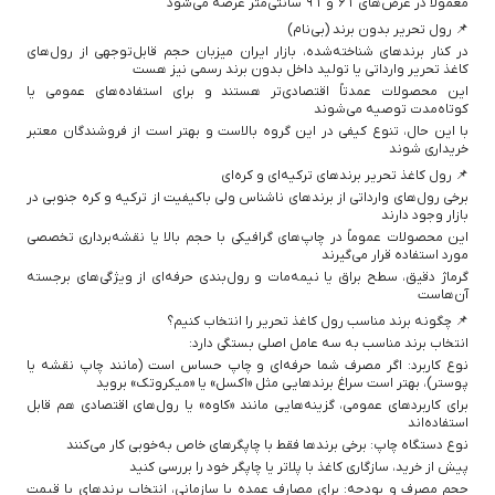
معمولاً در عرض‌های ۶۱ و ۹۱ سانتی‌متر عرضه می‌شود
📌 رول تحریر بدون برند (بی‌نام)
در کنار برندهای شناخته‌شده، بازار ایران میزبان حجم قابل‌توجهی از رول‌های
کاغذ تحریر وارداتی یا تولید داخل بدون برند رسمی نیز هست
این محصولات عمدتاً اقتصادی‌تر هستند و برای استفاده‌های عمومی یا
کوتاه‌مدت توصیه می‌شوند
با این حال، تنوع کیفی در این گروه بالاست و بهتر است از فروشندگان معتبر
خریداری شوند
📌 رول کاغذ تحریر برندهای ترکیه‌ای و کره‌ای
برخی رول‌های وارداتی از برندهای ناشناس ولی باکیفیت از ترکیه و کره جنوبی در
بازار وجود دارند
این محصولات عموماً در چاپ‌های گرافیکی با حجم بالا یا نقشه‌برداری تخصصی
مورد استفاده قرار می‌گیرند
گرماژ دقیق، سطح براق یا نیمه‌مات و رول‌بندی حرفه‌ای از ویژگی‌های برجسته
آن‌هاست
📌 چگونه برند مناسب رول کاغذ تحریر را انتخاب کنیم؟
انتخاب برند مناسب به سه عامل اصلی بستگی دارد:
نوع کاربرد: اگر مصرف شما حرفه‌ای و چاپ حساس است (مانند چاپ نقشه یا
پوستر)، بهتر است سراغ برندهایی مثل «اکسل» یا «میکروتک» بروید
برای کاربردهای عمومی، گزینه‌هایی مانند «کاوه» یا رول‌های اقتصادی هم قابل
استفاده‌اند
نوع دستگاه چاپ: برخی برندها فقط با چاپگرهای خاص به‌خوبی کار می‌کنند
پیش از خرید، سازگاری کاغذ با پلاتر یا چاپگر خود را بررسی کنید
حجم مصرف و بودجه: برای مصارف عمده یا سازمانی، انتخاب برندهای با قیمت