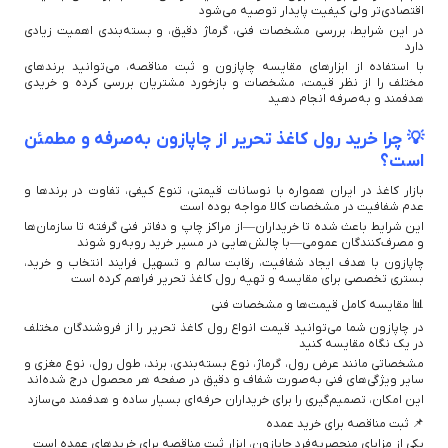
اقتصادی‌تر ولی کیفیت پایدار توصیه می‌شود
در این شرایط، بررسی مشخصات فنی، گرماژ دقیق، و بسته‌بندی اهمیت زیادی
دارد
با استفاده از ابزارهای مقایسه چاپازون و ثبت مناقصه، می‌توانید برندهای
مختلف را از نظر قیمت، مشخصات و بازخورد مشتریان بررسی کرده و خریدی
هدفمند و به‌صرفه انجام دهید
💡 چرا خرید رول کاغذ تحریر از چاپازون به‌صرفه و مطمئن
است؟
بازار کاغذ در ایران همواره با نوسانات قیمتی، تنوع کیفی، تفاوت در برندها و
عدم شفافیت در مشخصات کالا مواجه بوده است
این شرایط باعث شده تا خریداران—از مراکز چاپ و دفاتر فنی گرفته تا سازمان‌ها
و مصرف‌کنندگان عمومی—با چالش‌هایی در مسیر خرید روبه‌رو شوند
چاپازون با هدف ایجاد شفافیت، رقابت سالم و تسهیل فرایند انتخاب و خرید،
بستری تخصصی برای مقایسه و تهیه رول کاغذ تحریر فراهم کرده است
📊 مقایسه کامل قیمت‌ها و مشخصات فنی
در چاپازون شما می‌توانید قیمت انواع رول کاغذ تحریر را از فروشندگان مختلف
در یک نگاه مقایسه کنید
مشخصاتی مانند عرض رول، گرماژ، نوع بسته‌بندی، برند، طول رول، نوع مغزی و
سایر ویژگی‌های فنی به‌صورت شفاف و دقیق در صفحه هر محصول درج شده‌اند
این امکان، تصمیم‌گیری را برای خریداران حرفه‌ای بسیار ساده و هدفمند می‌سازد
📌 ثبت مناقصه برای خرید عمده
یکی از مزایای منحصربه‌فرد چاپازون، ابزار ثبت مناقصه برای خریدهای عمده است