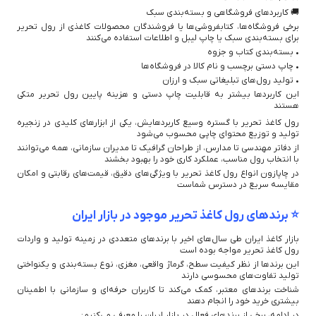
🚚 کاربردهای فروشگاهی و بسته‌بندی سبک
برخی فروشگاه‌ها، کتابفروشی‌ها یا فروشندگان محصولات کاغذی از رول تحریر
برای بسته‌بندی سبک یا چاپ لیبل و اطلاعات استفاده می‌کنند
• بسته‌بندی کتاب و جزوه
• چاپ دستی برچسب و نام کالا در فروشگاه‌ها
• تولید رول‌های تبلیغاتی سبک و ارزان
این کاربردها بیشتر به قابلیت چاپ دستی و هزینه پایین رول تحریر متکی
هستند
رول کاغذ تحریر با گستره وسیع کاربردهایش، یکی از ابزارهای کلیدی در زنجیره
تولید و توزیع محتوای چاپی محسوب می‌شود
از دفاتر مهندسی تا مدارس، از طراحان گرافیک تا مدیران سازمانی، همه می‌توانند
با انتخاب رول مناسب، عملکرد کاری خود را بهبود بخشند
در چاپازون انواع رول کاغذ تحریر با ویژگی‌های دقیق، قیمت‌های رقابتی و امکان
مقایسه سریع در دسترس شماست
⭐ برندهای رول کاغذ تحریر موجود در بازار ایران
بازار کاغذ ایران طی سال‌های اخیر با برندهای متعددی در زمینه تولید و واردات
رول کاغذ تحریر مواجه بوده است
این برندها از نظر کیفیت سطح، گرماژ واقعی، مغزی، نوع بسته‌بندی و یکنواختی
تولید تفاوت‌های محسوسی دارند
شناخت برندهای معتبر، کمک می‌کند تا کاربران حرفه‌ای و سازمانی با اطمینان
بیشتری خرید خود را انجام دهند
در ادامه، برخی از برندهای فعال در بازار ایران را معرفی می‌کنیم: