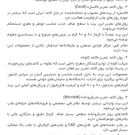
📌 رول کاغذ تحریر «اکسل» (Excel)
«اکسل» از برندهای محبوب و شناخته‌شده در بازار کاغذ ایران است که بیشتر در
حوزه رول‌های چاپ لارج‌فرمت فعالیت دارد
رول‌های تحریر این برند با سطح صاف، جذب مناسب جوهر و مغزی مستحکم
شناخته می‌شوند
این برند عمدتاً با گرماژ ۸۰ و ۹۰ گرم در عرض‌های متنوع و با بسته‌بندی مقاوم
عرضه می‌شود
دفاتر فنی، مراکز طراحی صنعتی و چاپخانه‌ها استقبال بالایی از محصولات این
برند دارند
📌 رول کاغذ تحریر «کاغذ کاوه»
شرکت کاوه از تولیدکنندگان مطرح داخلی است که علاوه بر کاغذهای برش‌خورده،
در زمینه تولید رول کاغذ تحریر نیز فعال است
محصولات این برند به دلیل قیمت مناسب و دسترسی آسان در سراسر کشور،
گزینه‌ای پرکاربرد برای ادارات، دانشگاه‌ها و سازمان‌های دولتی هستند
گرماژهای متداول ۷۰ و ۸۰ گرم و کیفیت قابل‌قبول از ویژگی‌های اصلی این برند
است
📌 رول کاغذ تحریر «میکروتک» (Microtek)
این برند وارداتی بیشتر توسط دفاتر فنی تخصصی و فروشگاه‌های حرفه‌ای چاپ
خریداری می‌شود
کاغذهای رول «میکروتک» سطحی بسیار صاف، گرماژ دقیق و سازگاری عالی با
پلاترهای جوهرافشان دارند
در چاپ نقشه‌های فنی، فایل‌های CAD و چاپ‌های گرافیکی با دقت بالا عملکرد
بسیار خوبی دارد