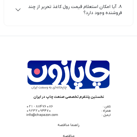
8. آیا امکان استعلام قیمت رول کاغذ تحریر از چند
فروشنده وجود دارد؟
نخستین پلتفرم تخصصی صنعت چاپ در ایران
تلفن :
88476086 - 021
همراه :
09232094470
ایمیل :
info@chapazon.com
راهنما مناقصه
مناقصه