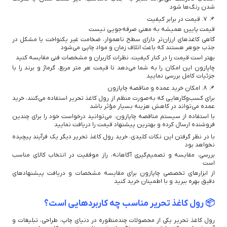
شدن رنگ‌ها شود
📌 ۷. قیمت در برابر کیفیت
قیمت پایین همیشه به معنی صرفه‌جویی نیست
گاهی کاغذهای ارزان‌تر دارای سطح ناهموار، ضخامت غیر یکنواخت یا مشکل در
جذب جوهر هستند که باعث اتلاف زمان و مواد چاپی می‌شود
بهتر است قیمت را در کنار کیفیت، نظرات کاربران و مشخصات فنی مقایسه کنید
چاپازون این امکان را به شما می‌دهد تا قیمت هر متر مربع، گرماژ و برند را با
جزئیات کامل بررسی نمایید
📌 ۸. امکان خرید عمده و مناقصه چاپازون
برای کسب‌وکارهایی که به‌صورت منظم از رول کاغذ تحریر استفاده می‌کنند، خرید
عمده می‌تواند در کاهش هزینه بسیار مؤثر باشد
با استفاده از سیستم مناقصه چاپازون، می‌توانید درخواست خود را برای چندین
فروشنده ارسال کرده و بهترین پیشنهاد قیمت را دریافت نمایید
با در نظر گرفتن این نکات کلیدی، خرید رول کاغذ تحریر دیگر یک فرآیند پیچیده
نخواهد بود
بررسی، مقایسه و تصمیم‌گیری آگاهانه، راز موفقیت در انتخاب کالای مناسب
است
از ابزارهای تخصصی چاپازون برای مقایسه مشخصات و دریافت پیشنهادهای
دقیق بهره ببرید و با اطمینان خرید کنید
📦 رول کاغذ تحریر مناسب چه کاربردهایی است؟
رول کاغذ تحریر یکی از محصولات چندمنظوره در دنیای چاپ، طراحی، تبلیغات و