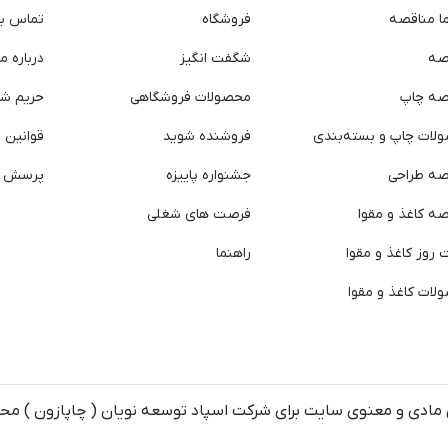
ما مناقصه
فروشگاه
تماس با 
صه
شگفت انگیز
درباره ما
صه چاپ
محصولات فروشگاهی
حریم ش
لات چاپ و بسته‌بندی
فروشنده شوید
قوانین و
صه طراحی
جشنواره پاییزه
پرسش ه
ه کاغذ و مقوا
فرصت های شغلی
روز کاغذ و مقوا
راهنما
لات کاغذ و مقوا
مادی و معنوی سایت برای شرکت اسپاد توسعه نویان ( چاپازون ) م