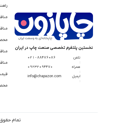
راهن
مناق
مناق
محصو
نخستین پلتفرم تخصصی صنعت چاپ در ایران
مناق
تلفن
88476086 - 021
:
مناقص
همراه
09232094470
:
قیمت 
ایمیل
info@chapazon.com
:
محصو
تمام حقوق 