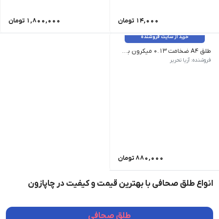
14,000
تومان
1,800,000
تومان
خرید از سایت فروشنده
طلق A4 ضخامت 0.13 میکرون بسته 100 عددی
سایز A4 | جنس PVC | ضخامت 0.13 میکرون | رنگ بندی شفاف، دودی، قرمز، آبی، زرد، سبز، بنفش، نارنجی | نوع بسته بندی پلاستیکی | تعداد در بسته 100 عدد
فروشنده: آریا تحریر
880,000
تومان
انواع طلق صحافی با بهترین قیمت و کیفیت در چاپازون
طلق صحافی