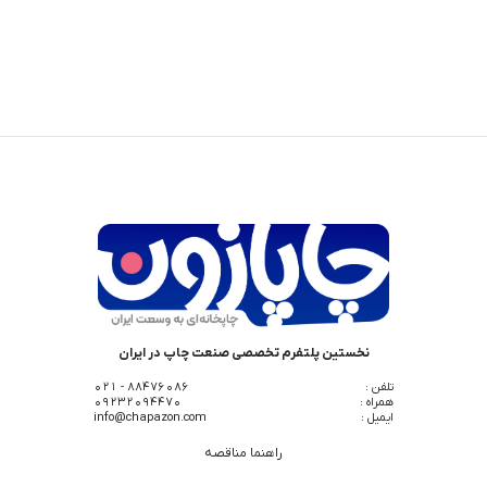
نخستین پلتفرم تخصصی صنعت چاپ در ایران
تلفن :
88476086 - 021
همراه :
09232094470
ایمیل :
info@chapazon.com
راهنما مناقصه