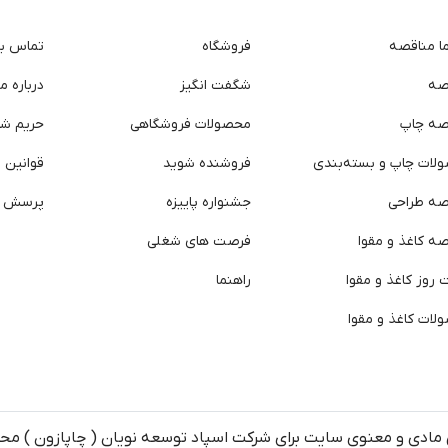
ما مناقصه
فروشگاه
تماس با 
صه
شگفت انگیز
درباره ما
صه چاپ
محصولات فروشگاهی
حریم ش
لات چاپ و بسته‌بندی
فروشنده شوید
قوانین و
صه طراحی
جشنواره پاییزه
پرسش ه
ه کاغذ و مقوا
فرصت های شغلی
روز کاغذ و مقوا
راهنما
لات کاغذ و مقوا
مادی و معنوی سایت برای شرکت اسپاد توسعه نویان ( چاپازون ) م