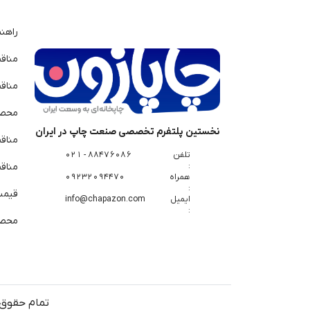
راهن
مناق
مناق
محصو
نخستین پلتفرم تخصصی صنعت چاپ در ایران
مناق
تلفن
88476086 - 021
:
مناقص
همراه
09232094470
:
قیمت 
ایمیل
info@chapazon.com
:
محصو
تمام حقوق 