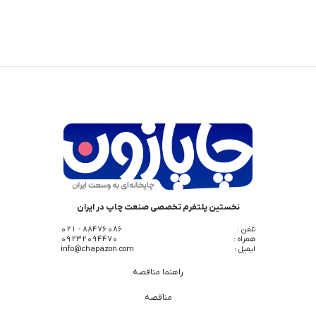
نخستین پلتفرم تخصصی صنعت چاپ در ایران
تلفن :
88476086 - 021
همراه :
09232094470
ایمیل :
info@chapazon.com
راهنما مناقصه
مناقصه