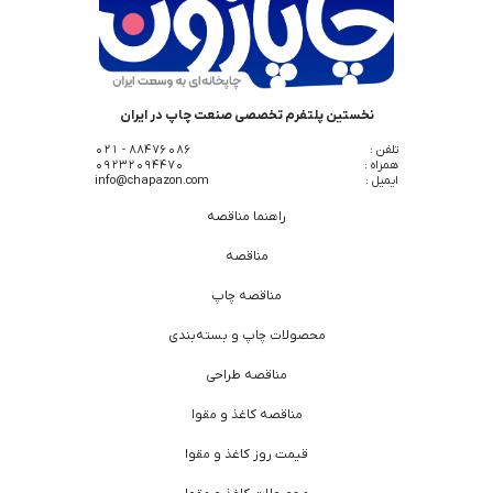
نخستین پلتفرم تخصصی صنعت چاپ در ایران
تلفن :
88476086 - 021
همراه :
09232094470
ایمیل :
info@chapazon.com
راهنما مناقصه
مناقصه
مناقصه چاپ
محصولات چاپ و بسته‌بندی
مناقصه طراحی
مناقصه کاغذ و مقوا
قیمت روز کاغذ و مقوا