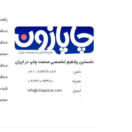
راهن
مناق
مناق
محصو
نخستین پلتفرم تخصصی صنعت چاپ در ایران
مناق
تلفن
88476086 - 021
:
مناقص
همراه
09232094470
:
قیمت 
ایمیل
info@chapazon.com
:
محصو