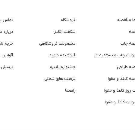
ما مناقصه
فروشگاه
تماس با 
صه
شگفت انگیز
درباره ما
صه چاپ
محصولات فروشگاهی
حریم ش
لات چاپ و بسته‌بندی
فروشنده شوید
قوانین و
صه طراحی
جشنواره پاییزه
پرسش ه
ه کاغذ و مقوا
فرصت های شغلی
روز کاغذ و مقوا
راهنما
لات کاغذ و مقوا