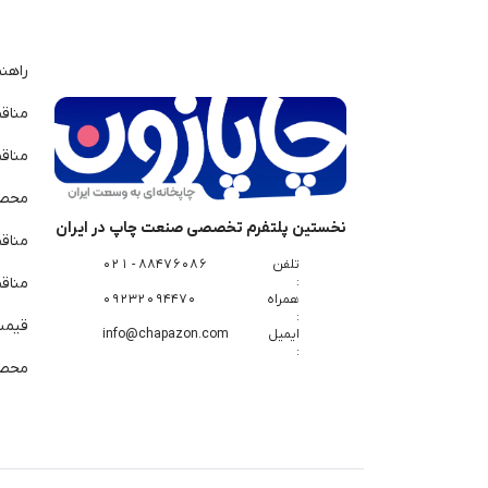
راهن
مناق
مناق
محصو
نخستین پلتفرم تخصصی صنعت چاپ در ایران
مناق
تلفن
88476086 - 021
:
مناقص
همراه
09232094470
:
قیمت 
ایمیل
info@chapazon.com
:
محصو