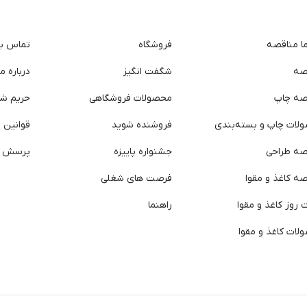
ما مناقصه
فروشگاه
تماس با 
صه
شگفت انگیز
درباره ما
صه چاپ
محصولات فروشگاهی
حریم ش
لات چاپ و بسته‌بندی
فروشنده شوید
قوانین و
صه طراحی
جشنواره پاییزه
پرسش ه
ه کاغذ و مقوا
فرصت های شغلی
روز کاغذ و مقوا
راهنما
لات کاغذ و مقوا