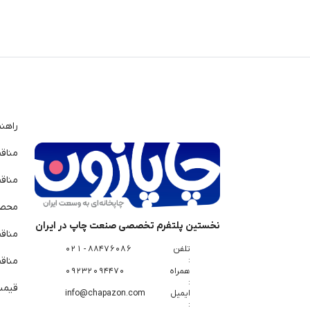
راهن
مناق
مناق
محصو
نخستین پلتفرم تخصصی صنعت چاپ در ایران
مناق
تلفن
88476086 - 021
:
مناقص
همراه
09232094470
:
قیمت 
ایمیل
info@chapazon.com
: