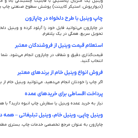
وینیل یک متریال پلاستیکی با قابلیت چسبندگی بالا و مق
(دیوارپوش، استیکر کابینت) پوشش سطوح صنعتی چاپ برچس
چاپ وینیل با طرح دلخواه در چاپازون
در چاپازون می‌توانید فایل خود را آپلود کرده و وینیل دل
تحویل سریع، همگی در یک پلتفرم.
استعلام قیمت وینیل از فروشندگان معتبر
قیمت‌گذاری دقیق و شفاف در چاپازون انجام می‌شود. شما می‌
انتخاب کنید.
فروش انواع وینیل خام از برندهای معتبر
اگر چاپ را خودتان انجام می‌دهید، می‌توانید وینیل خام از ب
پرداخت اقساطی برای خریدهای عمده
نیاز به خرید عمده وینیل یا سفارش چاپ انبوه دارید؟ با ه
وینیل چاپی، وینیل خام، وینیل تبلیغاتی – همه در
چاپازون به عنوان مرجع تخصصی خدمات چاپ، بستری مطمئن 