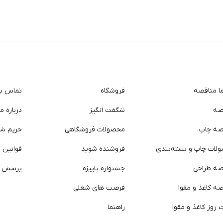
ما مناقصه
فروشگاه
تماس با 
صه
شگفت انگیز
درباره ما
صه چاپ
محصولات فروشگاهی
حریم ش
لات چاپ و بسته‌بندی
فروشنده شوید
قوانین و
صه طراحی
جشنواره پاییزه
پرسش ه
ه کاغذ و مقوا
فرصت های شغلی
روز کاغذ و مقوا
راهنما