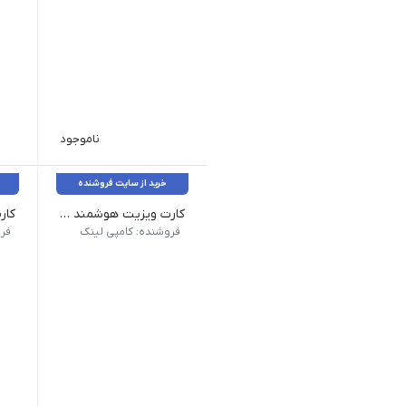
ناموجود
خرید از سایت فروشنده
کارت ویزیت هوشمند QR _ لمینت برجسته دورگرد
جنس: گلاسه 300 گرم کُره‌ای
جنس: گ
فروشنده: کامپی لینک
فر