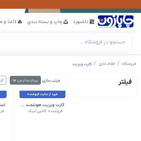
داشبورد
چاپ و بسته بندی
کاغذ و مق
جستجو در فروشگاه ...
فروشگاه
اقلام اداری
کارت ویزیت
پربازدیدترین ها
گر
فیلتر
مرتب سازی :
خرید از سایت فروشنده
کارت ویزیت هوشمند NFC - QR
جنس: PVC | روکش: لمینت
جنس: 
فروشنده: کامپی لینک
فر