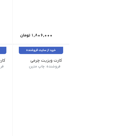
1,806,000
تومان
خرید از سایت فروشنده
کارت ویزیت چرمی
سایز این نوع کارت در ۲ سایز ویزیتی ۸.۵x۴.۸ و دورگرد ۹X۶ سانتی متر می باشد| سایز کارت ویزیت ها بعد از برش به ترتیب ۸٫۲x4.5 و ۵.۵×۸.۵ خواهد شد| برای طراحی این کارت ویزیت لوگو و سایر نوشته های مهم خود را ۵ میلیمتر از اطراف فاصله دهید| جنس کارت ویزیت چرمی دارای بافت های چرم مانند می باشد.| قیمت برای تیراژ ۱۰۰۰ عدد می باشد| قیمت چاپ کارت ویزیت چرمی به تومان می باشد.| کلیه قیمت ها بروز می باشند.| ۸.۵x۴.۸ ویزیتی دورصاف دو رو / یک رو 455.000
سایز کلی کارت ۸.۵x۴.۸ سانتی متر می باشد| سایز کارت ویزیت بعد از برش 5
فروشنده: چاپ متین
فر