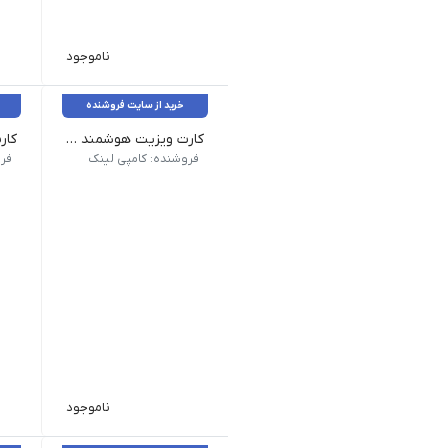
ناموجود
خرید از سایت فروشنده
کارت ویزیت هوشمند QR _ لمینت کتان امباس
جنس: گلاسه 300 گرم کُره‌ای
جنس: گ
فروشنده: کامپی لینک
فر
ناموجود