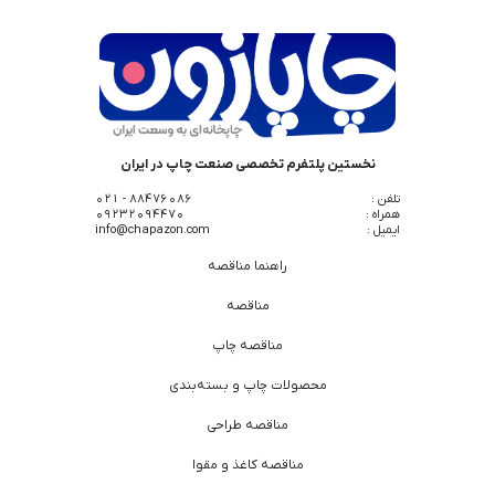
نخستین پلتفرم تخصصی صنعت چاپ در ایران
تلفن :
88476086 - 021
همراه :
09232094470
ایمیل :
info@chapazon.com
راهنما مناقصه
مناقصه
مناقصه چاپ
محصولات چاپ و بسته‌بندی
مناقصه طراحی
مناقصه کاغذ و مقوا