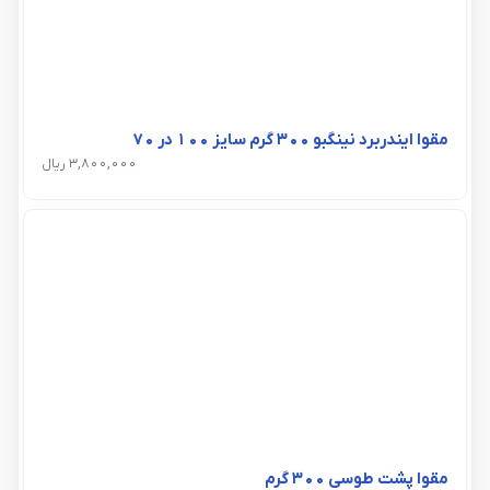
مقوا ایندربرد نینگبو 300 گرم سایز 100 در 70
3,800,000 ریال
مقوا پشت طوسی 300 گرم