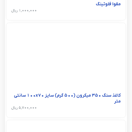
مقوا فلوتینگ
1,000,000 ریال
کاغذ سنگ 350 میکرون (500 گرم) سایز 100x70 سانتی
متر
5,700,000 ریال