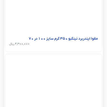
مقوا ایندربرد نینگبو 350 گرم سایز 100 در 70
4,300,000 ریال