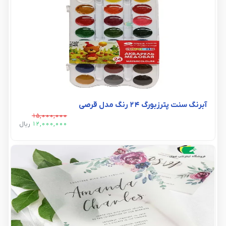
آبرنگ سنت پترزبورگ 24 رنگ مدل قرصی
15,000,000
12,000,000
ريال