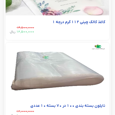
کاغذ کالک چینی 112 گرم درجه 1
14,500,000
12,500,000
ريال
نایلون بسته بندی 100 در 70 بسته 10 عددی
12,000,000