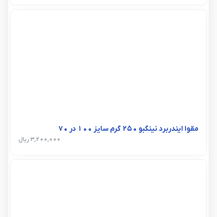
مقوا ایندربرد نینگبو 250 گرم سایز 100 در 70
3,200,000 ریال