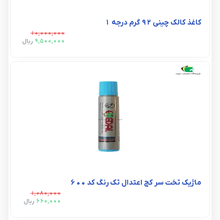
کاغذ کالک چینی 92 گرم درجه 1
10,000,000
9,500,000
ريال
ماژیک تخت سر کج اعتدال تک رنگ کد 600
1,080,000
660,000
ريال