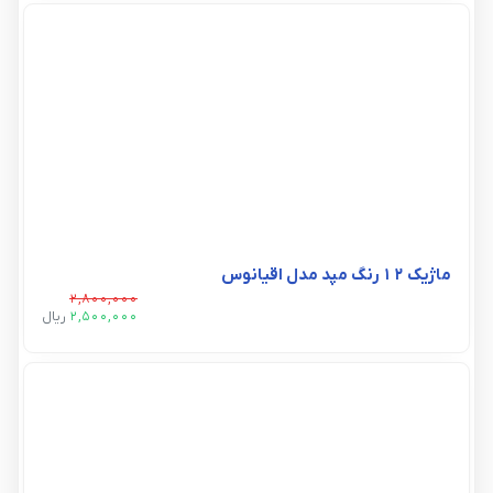
ماژیک 12 رنگ مپد مدل اقیانوس
2,800,000
2,500,000
ريال