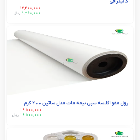
کالیگرافی
14,400,000
9,360,000
ريال
رول مقوا گلاسه سپی نیمه مات مدل ساتین 200 گرم
19,500,000
16,500,000
ريال