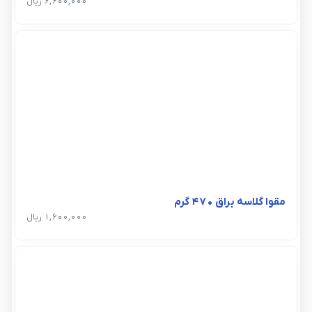
6,600,000 ریال
مقوا گلاسه براق 470 گرم
1,600,000 ریال