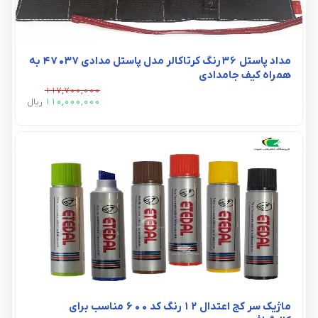
مداد پاستل 36 رنگ کرتاکالر مدل پاستل مدادی 47037 به
همراه کیف جامدادی
117,700,000
110,000,000
ريال
ماژیک سر کج اعتدال 12 رنگ کد 600 مناسب برای