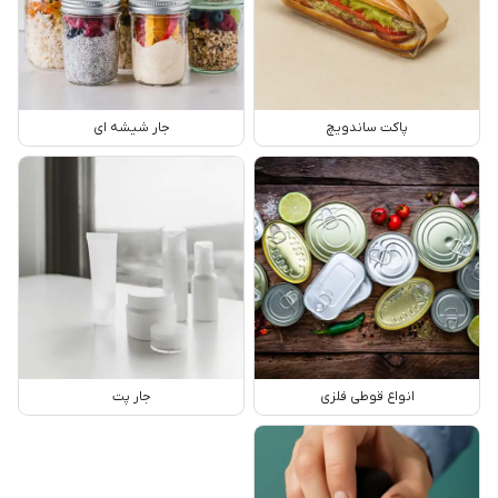
پاکت ساندویچ
جار شیشه ای
انواع قوطی فلزی
جار پت