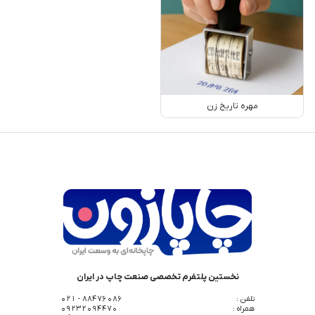
مهره تاریخ زن
نخستین پلتفرم تخصصی صنعت چاپ در ایران
تلفن :
88476086 - 021
همراه :
09232094470