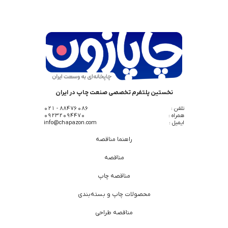
نخستین پلتفرم تخصصی صنعت چاپ در ایران
تلفن :
88476086 - 021
همراه :
09232094470
ایمیل :
info@chapazon.com
راهنما مناقصه
مناقصه
مناقصه چاپ
محصولات چاپ و بسته‌بندی
مناقصه طراحی