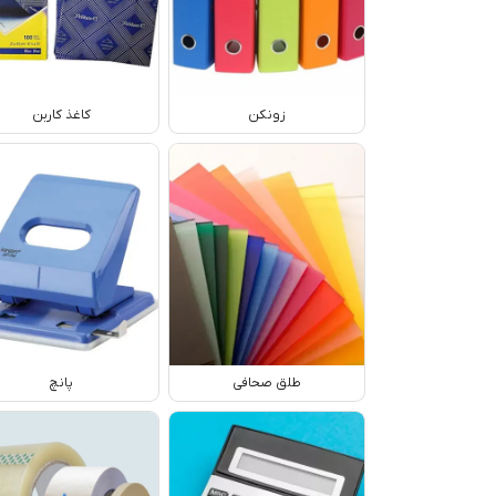
زونکن
کاغذ کاربن
طلق صحافی
پانچ