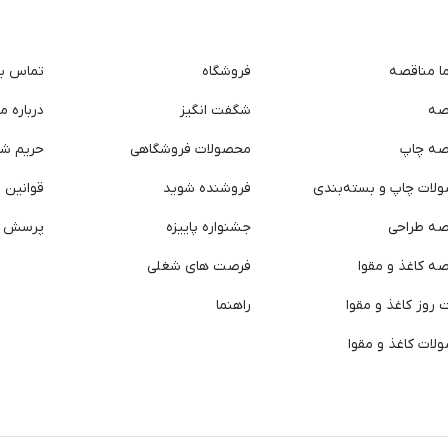
ما مناقصه
فروشگاه
تماس با 
صه
شگفت انگیز
درباره ما
صه چاپ
محصولات فروشگاهی
حریم ش
لات چاپ و بسته‌بندی
فروشنده شوید
قوانین و
صه طراحی
جشنواره پاییزه
پرسش ه
ه کاغذ و مقوا
فرصت های شغلی
روز کاغذ و مقوا
راهنما
لات کاغذ و مقوا