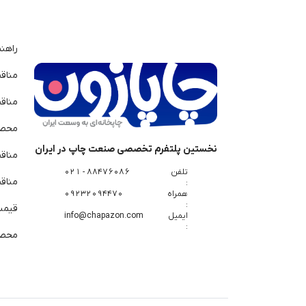
راهن
مناق
مناق
محصو
نخستین پلتفرم تخصصی صنعت چاپ در ایران
مناق
تلفن
88476086 - 021
مناقص
:
همراه
09232094470
:
قیمت 
ایمیل
info@chapazon.com
:
محصو