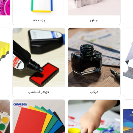
تراش
چوب خط
مرکب
جوهر استامپ