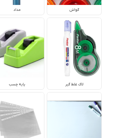
گواش
مداد
لاک غلط گیر
پایه چسب