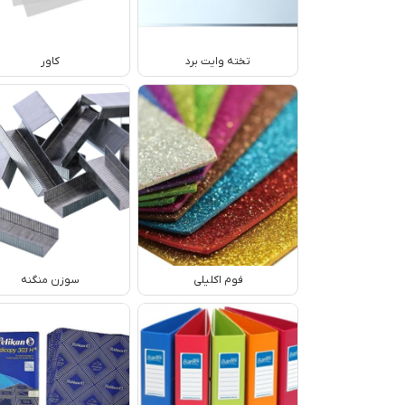
تخته وایت برد
کاور
فوم اکلیلی
سوزن منگنه