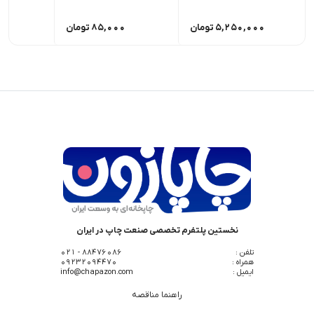
5,250,000
تومان
85,000
تومان
0
نخستین پلتفرم تخصصی صنعت چاپ در ایران
تلفن :
88476086 - 021
همراه :
09232094470
ایمیل :
info@chapazon.com
راهنما مناقصه