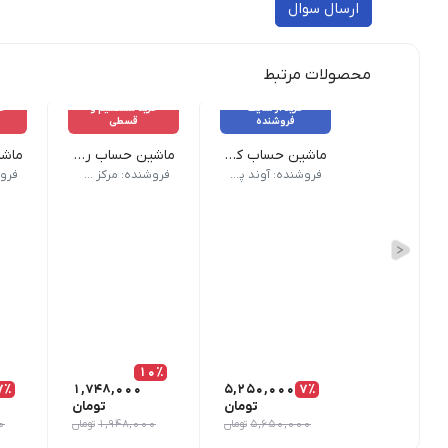
ارسال سوال
محصولات مرتبط
خرید از سایت
خرید مستقیم و
خر
فروشنده
قسطی
ماشین حساب کاسیو WD-320MT
ماشین حساب رومیزی 14 رقمی کاتیگا - مدل CD-2837-14
وزن 255 گرم | ابعاد 19.5 × 14.9 × 3.6 سانتیمتر | برند Casio | تعداد کاراکتر: 12 رقم | ویژگی های ماشین حساب: خاموش شدن خودکار | مقاوم در برابر آب و گرد و خاک کلید‌های Tax+ و Tax- صفحه‌کلید قابل شست‌وشو | منبع تغذیه: باتری و پنل خورشیدی | گارانتی: یکسال
ماشین حساب رومیزی 14 رقمی با کلیدهای پیشرفته مخصوص کاربران مالیاتی.| 🛠️ این محصول دارای یک سال گارانتی تعمیر رایگان می‌باشد.| ❌ شکستگی و آب‌خوردگی شامل گارانتی نمی‌باشد.
ماشین حساب 12 رقمی رومیزی با کلیدهای کاربردی، من
فروشنده: آوند پرینتر
فروشنده: مرکز حساب و نوشتار اسپاد
10٪
7٪
1,748,000
5,250,000
7٪
تومان
تومان
5,650,000
تومان
1,948,000
تومان
0