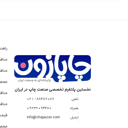
راهن
مناق
مناق
محصو
نخستین پلتفرم تخصصی صنعت چاپ در ایران
مناق
تلفن
88476086 - 021
:
مناقص
همراه
09232094470
:
قیمت 
ایمیل
info@chapazon.com
:
محصو