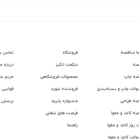
ما مناقصه
فروشگاه
تماس با 
صه
شگفت انگیز
درباره ما
صه چاپ
محصولات فروشگاهی
حریم ش
لات چاپ و بسته‌بندی
فروشنده شوید
قوانین و
صه طراحی
جشنواره پاییزه
پرسش ه
ه کاغذ و مقوا
فرصت های شغلی
روز کاغذ و مقوا
راهنما
لات کاغذ و مقوا