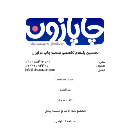
نخستین پلتفرم تخصصی صنعت چاپ در ایران
تلفن :
88476086 - 021
همراه :
09232094470
ایمیل :
info@chapazon.com
راهنما مناقصه
مناقصه
مناقصه چاپ
محصولات چاپ و بسته‌بندی
مناقصه طراحی