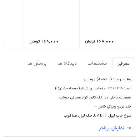
168,000
تومان
168,000
تومان
00
معرفی
مشخصات
دیدگاه ها
پرسش ها
وع سررسید (سالنامه) اروپایی
ابعاد 13.5×22 صفحات روزشمار (جمعه مشترک)
صفحات داخلی دو رنگ کاغذ کرم صحافی دوخت
جلد ترمو ویژگی خاص –
تنوع چاپ لیبل UV DTF, حک لیزر, طلا کوب
نمایش بیشتر