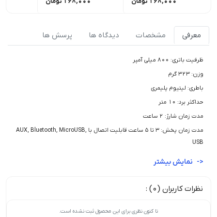
168,000
تومان
168,000
تومان
00
معرفی
مشخصات
دیدگاه ها
پرسش ها
ﻇﺮﻓﯿﺖ ﺑﺎﺗﺮی: 800 میلی آمپر
وزن: 323 گرم
باطری: لیتیوم پلیمری
حداکثر برد: 10 متر
مدت زمان شارژ: 2 ساعت
مدت زمان پخش: 3 تا 5 ساعت قابلیت اتصال با AUX, Bluetooth, MicroUSB,
USB
نمایش بیشتر
نظرات کاربران (0) :
تا کنون نظری برای این محصول ثبت نشده است.