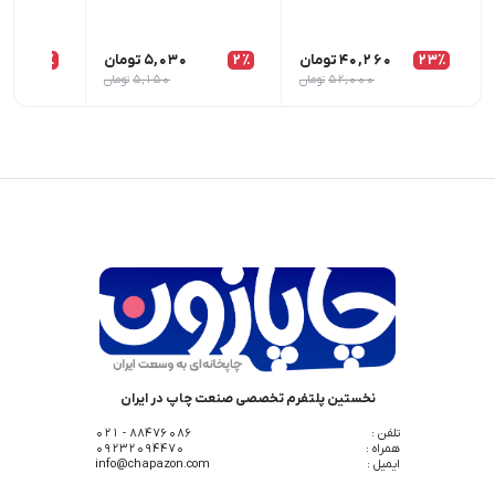
23٪
40,260
تومان
2٪
5,030
تومان
1٪
52,000
تومان
5,150
تومان
نخستین پلتفرم تخصصی صنعت چاپ در ایران
تلفن :
88476086 - 021
همراه :
09232094470
ایمیل :
info@chapazon.com