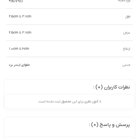
نوع جعبه
زیره و رویه
طول
21cm تا 25cm
عرض
21cm تا 25cm
ارتفاع
6cm تا 10cm
جنس
مقوای ایندر برد
نظرات کاربران (0) :
تا کنون نظری برای این محصول ثبت نشده است.
پرسش و پاسخ (0) :