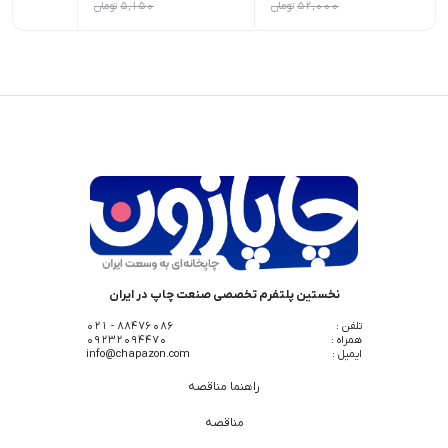
52,000
تومان
5,150
تومان
نخستین پلتفرم تخصصی صنعت چاپ در ایران
تلفن :
88476086 - 021
همراه :
09232094470
ایمیل :
info@chapazon.com
راهنما مناقصه
مناقصه