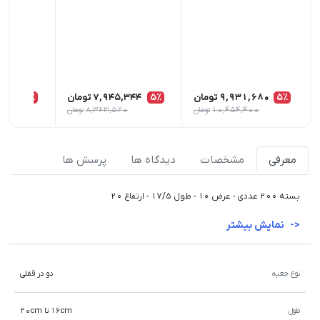
5٪
9,931,680
تومان
5٪
7,945,344
تومان
5٪
,008
10,454,400
تومان
8,363,520
تومان
معرفی
مشخصات
دیدگاه ها
پرسش ها
بسته 200 عددی - عرض ۱۰ - طول ۱۷/۵ - ارتفاع ۲۰
نمایش بیشتر
نوع جعبه
دو در قفلی
طول
16cm تا 20cm