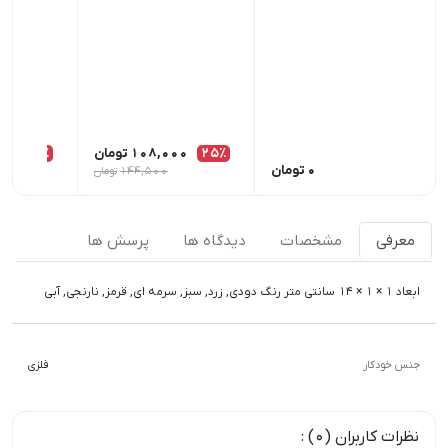
25٪
108,000
تومان
25٪
00
0
تومان
144,500
تومان
معرفی
مشخصات
دیدگاه ها
پرسش ها
ابعاد 1 × 1 × 14 سانتی متر رنگ دودی, زرد, سبز, سرمه ای, قرمز, نارنجی, آبی
جنس خودکار
فلزی
نظرات کاربران (0) :