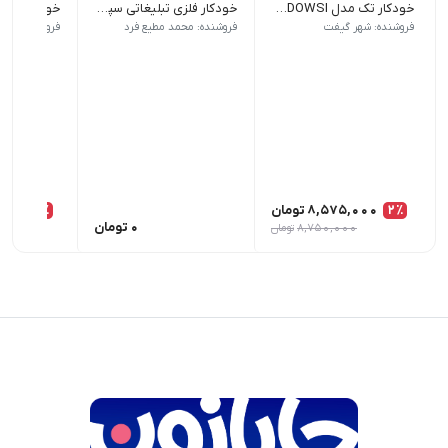
خودکار تک مدل FERDOWSI
خودکار فلزی تبلیغاتی سپهران کد 2555
ابعاد 1 × 1 × 14 سانتی متر رنگ عسلی, قهوه ای, مشکی
جنس بدنه پلاستیک 
فروشنده: شهر گیفت
فروشنده: محمد مطیع فرد
فروشنده: شهر
2٪
8,575,000
تومان
17٪
0
0
تومان
8,750,000
تومان