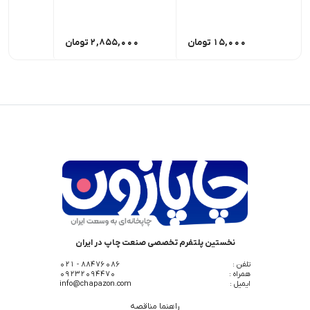
15,000
تومان
2,855,000
تومان
,000
نخستین پلتفرم تخصصی صنعت چاپ در ایران
تلفن :
88476086 - 021
همراه :
09232094470
ایمیل :
info@chapazon.com
راهنما مناقصه