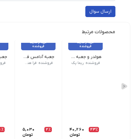
ارسال سوال
محصولات مرتبط
خرید از سایت
خرید از سایت
فروشنده
فروشنده
هولدر و جعبه دوتایی لیوان
جعبه آدامس فلیپ تاپ و شیکر تاپ chewing gum box
بسته 200 عددی - عرض ۱۰ - طول ۱۷/۵ - ارتفاع ۲۰
جعبه
فروشنده: ریما پک
فروشنده: فرا هنر نوین
1٪
5,030
2٪
40,260
23٪
تومان
تومان