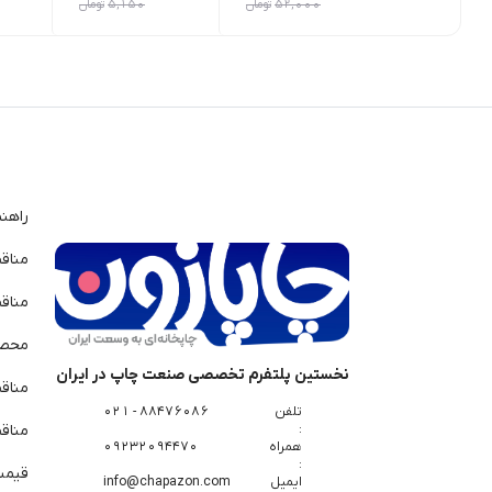
52,000
تومان
5,150
تومان
راهن
مناق
مناق
محصو
نخستین پلتفرم تخصصی صنعت چاپ در ایران
مناق
تلفن
88476086 - 021
:
مناقص
همراه
09232094470
:
قیمت 
ایمیل
info@chapazon.com