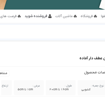
وا
فروشگاه
ماشین آلات
فروشنده شوید
فرصت های 
 عطف دار آماده
ات محصول
مشاه
نوع جعبه :
طول :
عرض :
ارتفاع :
کشویی
16cm تا 20cm
1cm تا 5cm
cm