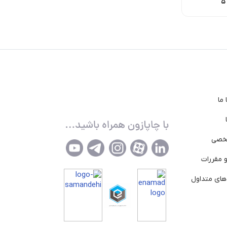
11,275
تومان
17,000
تومان
475,000
تومان
ما
خصی
 مقررات
ای متداول