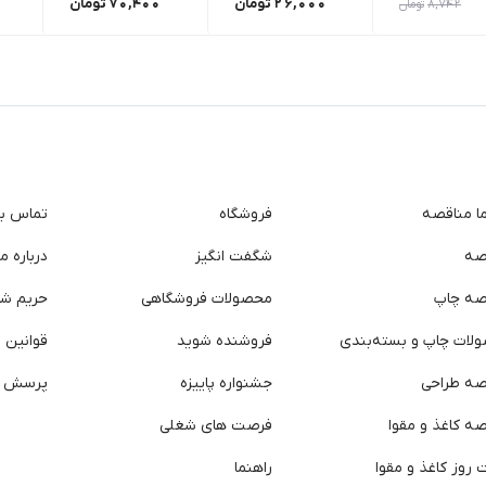
26,000
تومان
70,400
تومان
8,742
تومان
ما مناقصه
فروشگاه
تماس با 
صه
شگفت انگیز
درباره ما
صه چاپ
محصولات فروشگاهی
حریم ش
لات چاپ و بسته‌بندی
فروشنده شوید
قوانین و
صه طراحی
جشنواره پاییزه
پرسش ه
ه کاغذ و مقوا
فرصت های شغلی
روز کاغذ و مقوا
راهنما