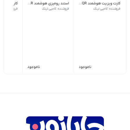
کارت ویزیت هوشمند NFC - QR
استند رومیزی هوشمند NFC - QR
جنس: PVC | روکش: لمینت
جنس: Pelaxi
جنس: گلاسه 300 گرم کُ
فروشنده: کامپی لینک
فروشنده: کامپی لینک
فروشنده: کامپ
ناموجود
ناموجود