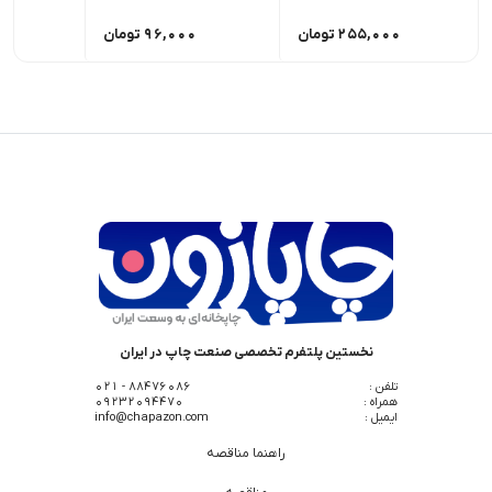
255,000
تومان
96,000
تومان
0
نخستین پلتفرم تخصصی صنعت چاپ در ایران
تلفن :
88476086 - 021
همراه :
09232094470
ایمیل :
info@chapazon.com
راهنما مناقصه