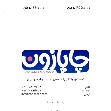
255,000
تومان
96,000
تومان
0
نخستین پلتفرم تخصصی صنعت چاپ در ایران
تلفن :
88476086 - 021
همراه :
09232094470
ایمیل :
info@chapazon.com
راهنما مناقصه