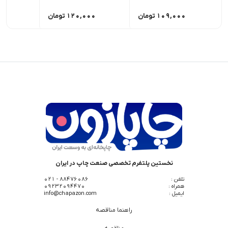
109,000
تومان
120,000
تومان
00
نخستین پلتفرم تخصصی صنعت چاپ در ایران
تلفن :
88476086 - 021
همراه :
09232094470
ایمیل :
info@chapazon.com
راهنما مناقصه