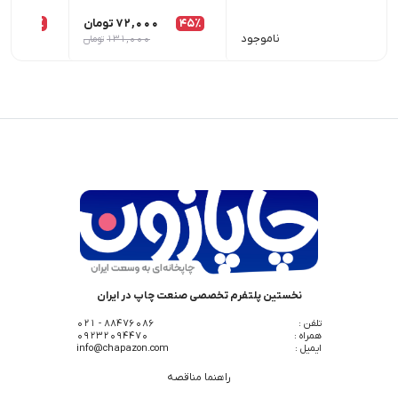
45٪
72,000
تومان
26٪
00
ناموجود
131,000
تومان
نخستین پلتفرم تخصصی صنعت چاپ در ایران
تلفن :
88476086 - 021
همراه :
09232094470
ایمیل :
info@chapazon.com
راهنما مناقصه