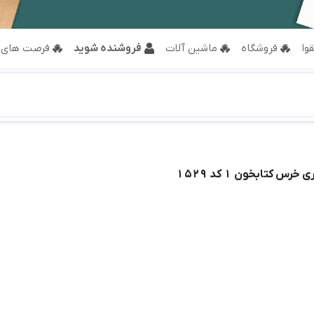
وا
فروشگاه
ماشین آلات
فروشنده شوید
فرصت های 
س کتابخون 1 کد 1529