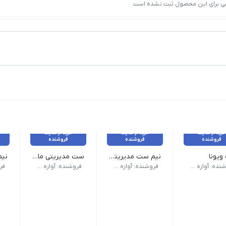
ی برای این محصول ثبت نشده است.
خرید از سایت
خرید از سایت
خرید از سایت
فروشنده
فروشنده
فروشنده
یونا
نیم ست مدیریتی مک
ست مدیریتی ماهور
ایرپاد نمایشگر دار برند زیرو ZERO | پاوربانک مگ سیف اسپیس ایکس 10 هزار میلی آمپر | که در یک هاردباکس 33*33 با طراحی زیبا در یک بگ ارایه می شود.
اسپیکر m6 | چراغ قوه | پمپ آب | 
فروشنده: آوازه گستر
فروشنده: آوازه گستر
فروشنده: آوازه گستر