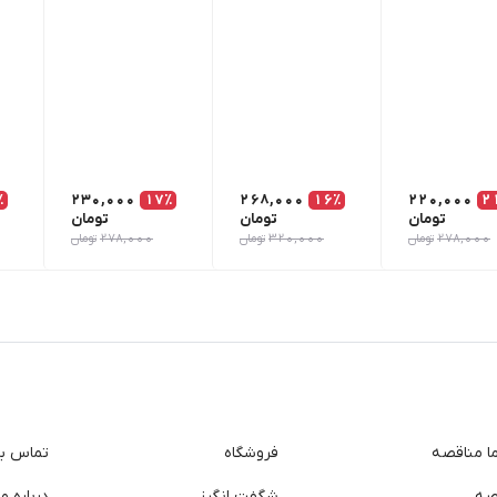
٪
230,000
17٪
268,000
16٪
220,000
2
تومان
تومان
تومان
278,000
تومان
320,000
تومان
278,000
تومان
ما مناقصه
فروشگاه
تماس با 
صه
شگفت انگیز
درباره ما