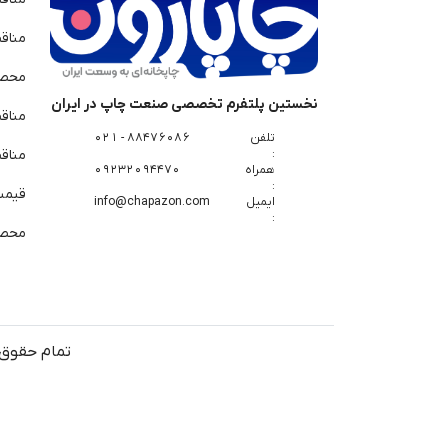
مناق
محصو
نخستین پلتفرم تخصصی صنعت چاپ در ایران
مناق
تلفن
88476086 - 021
:
مناقص
همراه
09232094470
:
قیمت 
ایمیل
info@chapazon.com
:
محصو
تمام حقوق 