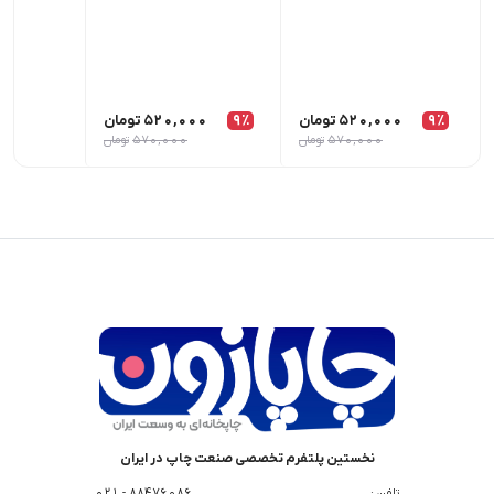
9٪
520,000
تومان
9٪
520,000
تومان
,000
570,000
تومان
570,000
تومان
نخستین پلتفرم تخصصی صنعت چاپ در ایران
تلفن :
88476086 - 021