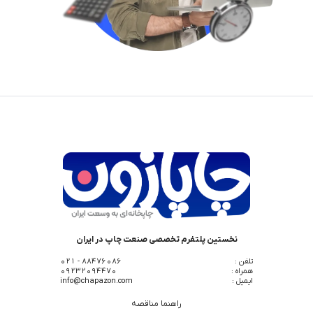
نخستین پلتفرم تخصصی صنعت چاپ در ایران
تلفن :
88476086 - 021
همراه :
09232094470
ایمیل :
info@chapazon.com
راهنما مناقصه