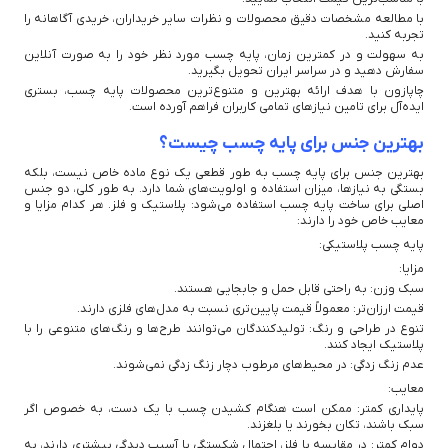
با مطالعه مشخصات دقیق محصولات و نظرات سایر خریداران، خریدی آگاهانه را
تجربه کنید.
به سهولت و در کمترین زمان، پایه چسب مورد نظر خود را به صورت آنلاین
سفارش دهید و در سراسر ایران تحویل بگیرید.
چاپازون با هدف ارائه بهترین و متنوع‌ترین محصولات پایه چسب، بستری
ایده‌آل برای تامین نیازهای تمامی کاربران فراهم آورده است.
بهترین جنس برای پایه چسب چیست؟
بهترین جنس برای پایه چسب به طور قطعی یک نوع ماده خاص نیست، بلکه
بستگی به نیازها، میزان استفاده و اولویت‌های شما دارد. به طور کلی، دو جنس
اصلی برای ساخت پایه چسب استفاده می‌شود: پلاستیک و فلز. هر کدام مزایا و
معایب خاص خود را دارند:
پایه چسب پلاستیکی:
مزایا:
سبک وزن: به راحتی قابل حمل و جابجایی هستند.
قیمت ارزان‌تر: معمولاً قیمت پایین‌تری نسبت به مدل‌های فلزی دارند.
تنوع در طراحی و رنگ: تولیدکنندگان می‌توانند طرح‌ها و رنگ‌های متنوعی را با
پلاستیک ایجاد کنند.
عدم زنگ زدگی: در محیط‌های مرطوب دچار زنگ زدگی نمی‌شوند.
معایب:
پایداری کمتر: ممکن است هنگام کشیدن چسب با یک دست، به خصوص اگر
سبک باشند، تکان بخورند یا بلغزند.
دوام کمتر: در مقایسه با فلز، احتمال شکستگی یا آسیب دیدگی بیشتری دارند، به