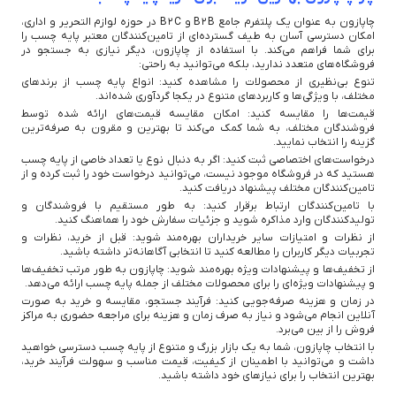
چاپازون به عنوان یک پلتفرم جامع B2B و B2C در حوزه لوازم التحریر و اداری،
امکان دسترسی آسان به طیف گسترده‌ای از تامین‌کنندگان معتبر پایه چسب را
برای شما فراهم می‌کند. با استفاده از چاپازون، دیگر نیازی به جستجو در
فروشگاه‌های متعدد ندارید، بلکه می‌توانید به راحتی:
تنوع بی‌نظیری از محصولات را مشاهده کنید: انواع پایه چسب از برندهای
مختلف، با ویژگی‌ها و کاربردهای متنوع در یکجا گردآوری شده‌اند.
قیمت‌ها را مقایسه کنید: امکان مقایسه قیمت‌های ارائه شده توسط
فروشندگان مختلف، به شما کمک می‌کند تا بهترین و مقرون به صرفه‌ترین
گزینه را انتخاب نمایید.
درخواست‌های اختصاصی ثبت کنید: اگر به دنبال نوع یا تعداد خاصی از پایه چسب
هستید که در فروشگاه موجود نیست، می‌توانید درخواست خود را ثبت کرده و از
تامین‌کنندگان مختلف پیشنهاد دریافت کنید.
با تامین‌کنندگان ارتباط برقرار کنید: به طور مستقیم با فروشندگان و
تولیدکنندگان وارد مذاکره شوید و جزئیات سفارش خود را هماهنگ کنید.
از نظرات و امتیازات سایر خریداران بهره‌مند شوید: قبل از خرید، نظرات و
تجربیات دیگر کاربران را مطالعه کنید تا انتخابی آگاهانه‌تر داشته باشید.
از تخفیف‌ها و پیشنهادات ویژه بهره‌مند شوید: چاپازون به طور مرتب تخفیف‌ها
و پیشنهادات ویژه‌ای را برای محصولات مختلف از جمله پایه چسب ارائه می‌دهد.
در زمان و هزینه صرفه‌جویی کنید: فرآیند جستجو، مقایسه و خرید به صورت
آنلاین انجام می‌شود و نیاز به صرف زمان و هزینه برای مراجعه حضوری به مراکز
فروش را از بین می‌برد.
با انتخاب چاپازون، شما به یک بازار بزرگ و متنوع از پایه چسب دسترسی خواهید
داشت و می‌توانید با اطمینان از کیفیت، قیمت مناسب و سهولت فرآیند خرید،
بهترین انتخاب را برای نیازهای خود داشته باشید.