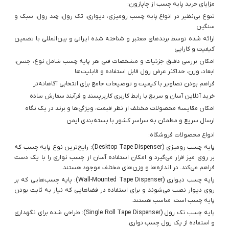
مزایای خرید پایه چسب از چاپازون:
تنوع بی‌نظیر در انواع پایه چسب رومیزی، دیواری، تک رول، چند رول، سبک و
سنگین
ارائه شده توسط برندهای معتبر و شناخته شده ایرانی و بین‌المللی با تضمین
کیفیت و کارایی
امکان بررسی دقیق جزئیات و مشخصات فنی هر پایه چسب شامل نوع، جنس،
ابعاد، وزن، حداکثر عرض رول قابل استفاده و قابلیت‌ها
فراهم بودن تصاویر با کیفیت و توضیحات جامع برای انتخابی آگاهانه‌تر
خرید آنلاین آسان و سریع با رابط کاربری کاربرپسند و فرآیند سفارش ساده
امکان مقایسه محصولات مختلف از نظر قیمت، ویژگی‌ها و برند در یک نگاه
ارسال سریع و مطمئن به سراسر کشور با بسته‌بندی ایمن
انواع محصولات فروشگاه:
پایه چسب رومیزی (Desktop Tape Dispenser): رایج‌ترین نوع پایه چسب که
بر روی میز قرار می‌گیرد و امکان استفاده آسان از چسب نواری را با یک دست
فراهم می‌کند. در اندازه‌ها و وزن‌های مختلف موجود هستند.
پایه چسب دیواری (Wall-Mounted Tape Dispenser): پایه چسب‌هایی که بر
روی دیوار نصب می‌شوند و برای استفاده در فضاهایی که نیاز به ثابت بودن
پایه چسب است، مناسب هستند.
پایه چسب تک رول (Single Roll Tape Dispenser): طراحی شده برای نگهداری
و استفاده از یک رول چسب نواری.