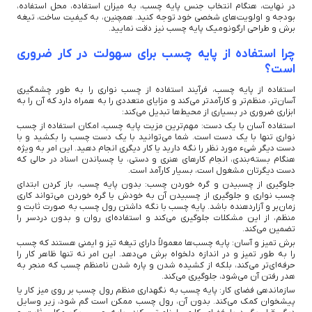
در نهایت، هنگام انتخاب جنس پایه چسب، به میزان استفاده، محل استفاده،
بودجه و اولویت‌های شخصی خود توجه کنید. همچنین، به کیفیت ساخت، تیغه
برش و طراحی ارگونومیک پایه چسب نیز دقت نمایید.
چرا استفاده از پایه چسب برای سهولت در کار ضروری
است؟
استفاده از پایه چسب، فرآیند استفاده از چسب نواری را به طور چشمگیری
آسان‌تر، منظم‌تر و کارآمدتر می‌کند و مزایای متعددی را به همراه دارد که آن را به
ابزاری ضروری در بسیاری از محیط‌ها تبدیل می‌کند:
استفاده آسان با یک دست: مهم‌ترین مزیت پایه چسب، امکان استفاده از چسب
نواری تنها با یک دست است. شما می‌توانید با یک دست چسب را بکشید و با
دست دیگر شیء مورد نظر را نگه دارید یا کار دیگری انجام دهید. این امر به ویژه
هنگام بسته‌بندی، انجام کارهای هنری و دستی، یا چسباندن اسناد در حالی که
دست دیگرتان مشغول است، بسیار کارآمد است.
جلوگیری از چسبیدن و گره خوردن چسب: بدون پایه چسب، باز کردن ابتدای
چسب نواری و جلوگیری از چسبیدن آن به خودش یا گره خوردن می‌تواند کاری
زمان‌بر و آزاردهنده باشد. پایه چسب با نگه داشتن رول چسب به صورت ثابت و
منظم، از این مشکلات جلوگیری می‌کند و استفاده‌ای روان و بدون دردسر را
تضمین می‌کند.
برش تمیز و آسان: پایه چسب‌ها معمولاً دارای تیغه تیز و ایمنی هستند که چسب
را به طور تمیز و در اندازه دلخواه برش می‌دهد. این امر نه تنها ظاهر کار را
حرفه‌ای‌تر می‌کند، بلکه از کشیده شدن و پاره شدن نامنظم چسب که منجر به
هدر رفتن آن می‌شود، جلوگیری می‌کند.
سازماندهی فضای کار: پایه چسب به نگهداری منظم رول چسب بر روی میز کار یا
پیشخوان کمک می‌کند. بدون آن، رول چسب ممکن است گم شود، زیر وسایل