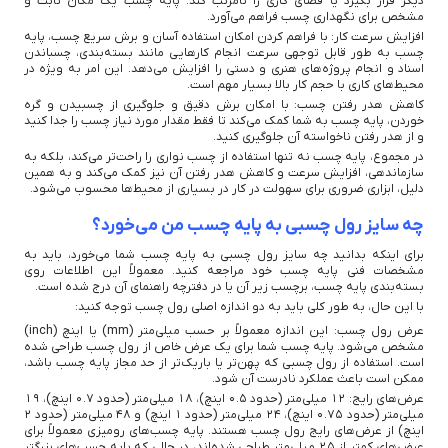
دیگر قرار بگیرد یا فضای کاری را نامرتب کند. پایه چسب یک مکان ثابت و
مشخص برای نگهداری چسب فراهم می‌آورد.
افزایش سرعت کار: با فراهم کردن امکان استفاده آسان و برش سریع چسب، پایه
چسب به طور قابل توجهی سرعت انجام کارهایی مانند بسته‌بندی، چسباندن
اسناد و انجام پروژه‌های هنری و دستی را افزایش می‌دهد. این امر به ویژه در
محیط‌های کاری با حجم کار بالا بسیار مهم است.
کاهش هدر رفتن چسب: با امکان برش دقیق و جلوگیری از چسبیدن و گره
خوردن، پایه چسب به شما کمک می‌کند تا فقط مقدار مورد نیاز چسب را جدا کنید
و از هدر رفتن ناخواسته آن جلوگیری کنید.
در مجموع، پایه چسب نه تنها استفاده از چسب نواری را راحت‌تر می‌کند، بلکه به
سازماندهی، افزایش سرعت و کاهش هدر رفتن آن نیز کمک می‌کند و به همین
دلیل، ابزاری ضروری برای سهولت در کار در بسیاری از محیط‌ها محسوب می‌شود.
چه سایز رول چسبی به پایه چسب من می‌خورد؟
برای اینکه بدانید چه سایز رول چسبی به پایه چسب شما می‌خورد، باید به
مشخصات فنی پایه چسب خود مراجعه کنید. معمولاً این اطلاعات روی
بسته‌بندی پایه چسب، برچسب زیر آن یا در دفترچه راهنمای آن درج شده است.
با این حال، به طور کلی باید به دو اندازه اصلی رول چسب توجه کنید:
عرض رول چسب: این اندازه معمولاً بر حسب میلی‌متر (mm) یا اینچ (inch)
مشخص می‌شود. پایه چسب شما برای یک عرض خاص از رول چسب طراحی شده
است. استفاده از رول چسبی که پهن‌تر یا باریک‌تر از حد مجاز پایه چسب باشد،
ممکن است باعث عملکرد نادرست آن شود.
عرض‌های رایج: 12 میلی‌متر (حدود 0.5 اینچ)، 18 میلی‌متر (حدود 0.7 اینچ)، 19
میلی‌متر (حدود 0.75 اینچ)، 24 میلی‌متر (حدود 1 اینچ) و 48 میلی‌متر (حدود 2
اینچ) از عرض‌های رایج رول چسب هستند. پایه چسب‌های رومیزی معمولاً برای
عرض‌های کمتر از 25 میلی‌متر طراحی شده‌اند، در حالی که پایه چسب‌های بزرگتر