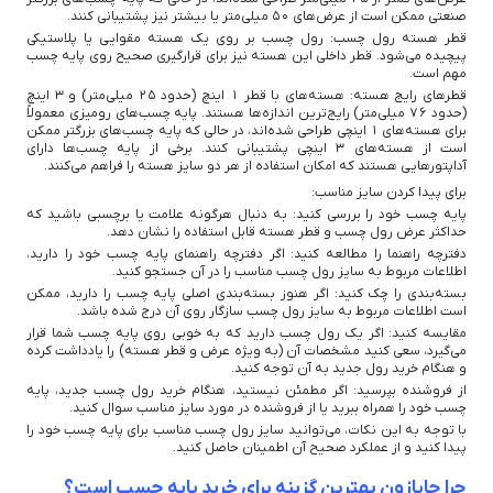
صنعتی ممکن است از عرض‌های 50 میلی‌متر یا بیشتر نیز پشتیبانی کنند.
قطر هسته رول چسب: رول چسب بر روی یک هسته مقوایی یا پلاستیکی
پیچیده می‌شود. قطر داخلی این هسته نیز برای قرارگیری صحیح روی پایه چسب
مهم است.
قطرهای رایج هسته: هسته‌های با قطر 1 اینچ (حدود 25 میلی‌متر) و 3 اینچ
(حدود 76 میلی‌متر) رایج‌ترین اندازه‌ها هستند. پایه چسب‌های رومیزی معمولاً
برای هسته‌های 1 اینچی طراحی شده‌اند، در حالی که پایه چسب‌های بزرگتر ممکن
است از هسته‌های 3 اینچی پشتیبانی کنند. برخی از پایه چسب‌ها دارای
آداپتورهایی هستند که امکان استفاده از هر دو سایز هسته را فراهم می‌کنند.
برای پیدا کردن سایز مناسب:
پایه چسب خود را بررسی کنید: به دنبال هرگونه علامت یا برچسبی باشید که
حداکثر عرض رول چسب و قطر هسته قابل استفاده را نشان دهد.
دفترچه راهنما را مطالعه کنید: اگر دفترچه راهنمای پایه چسب خود را دارید،
اطلاعات مربوط به سایز رول چسب مناسب را در آن جستجو کنید.
بسته‌بندی را چک کنید: اگر هنوز بسته‌بندی اصلی پایه چسب را دارید، ممکن
است اطلاعات مربوط به سایز رول چسب سازگار روی آن درج شده باشد.
مقایسه کنید: اگر یک رول چسب دارید که به خوبی روی پایه چسب شما قرار
می‌گیرد، سعی کنید مشخصات آن (به ویژه عرض و قطر هسته) را یادداشت کرده
و هنگام خرید رول جدید به آن توجه کنید.
از فروشنده بپرسید: اگر مطمئن نیستید، هنگام خرید رول چسب جدید، پایه
چسب خود را همراه ببرید یا از فروشنده در مورد سایز مناسب سوال کنید.
با توجه به این نکات، می‌توانید سایز رول چسب مناسب برای پایه چسب خود را
پیدا کنید و از عملکرد صحیح آن اطمینان حاصل کنید.
چرا چاپازون بهترین گزینه برای خرید پایه چسب است؟