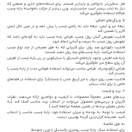
فلز: سنگین‌تر، بادوام‌تر و پایدارتر هستند. برای استفاده‌های اداری و صنعتی که
نیاز به ثبات بیشتر است، مناسب‌ترند. وزن بیشتر از حرکت ناخواسته پایه چسب
هنگام استفاده جلوگیری می‌کند.
5. ویژگی‌های اضافی:
تیغه تیز و ایمن: تیغه باید به راحتی چسب را برش دهد و در عین حال ایمنی
کاربر را تضمین کند.
قابلیت تعویض آسان رول چسب: طراحی پایه چسب باید به گونه‌ای باشد که
تعویض رول چسب به سرعت و آسانی انجام شود.
قابلیت نگهداری چند رول: برای کاربرانی که به طور همزمان از چند نوع چسب
استفاده می‌کنند، پایه چسب‌های چند رول مفید هستند.
پایه ضد لغزش: وجود پایه‌های لاستیکی یا سیلیکونی در زیر پایه چسب از لغزش
آن روی سطح میز جلوگیری می‌کند.
طراحی ارگونومیک: طراحی مناسب می‌تواند استفاده طولانی مدت از پایه چسب را
راحت‌تر کند.
قابلیت نصب روی دیوار یا میز (پیچ شدن یا چسبانک): برای استفاده در فضاهای
خاص یا برای ثبات بیشتر.
6. برند و قیمت:
برندهای معتبر: معمولاً محصولات با کیفیت و دوام‌تری ارائه می‌دهند. نظرات
کاربران و بررسی‌های محصول می‌تواند در انتخاب برند مناسب کمک کند. (به
بخش معرفی برندها در همین صفحه مراجعه کنید.)
قیمت: با توجه به بودجه و میزان استفاده خود، پایه چسب مناسب را انتخاب
کنید. همیشه گران‌ترین گزینه بهترین نیست.
به طور خلاصه:
برای استفاده سبک: پایه چسب رومیزی پلاستیکی با وزن متوسط.