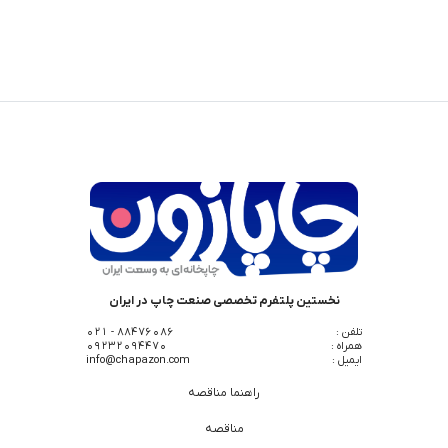
نخستین پلتفرم تخصصی صنعت چاپ در ایران
تلفن :
88476086 - 021
همراه :
09232094470
ایمیل :
info@chapazon.com
راهنما مناقصه
مناقصه