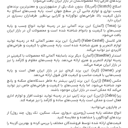
برندهای خارجی (که محصولاتشان در بازار ایران یافت می‌شود):
اسکاچ (Scotch) (آمریکا): بدون شک یکی از مشهورترین و معتبرترین برندهای
چسب نواری و لوازم جانبی آن در سطح جهان است. پایه چسب‌های اسکاچ به
دلیل کیفیت بالا، طراحی‌های نوآورانه و کارایی بی‌نظیر، طرفداران بسیاری در
ایران دارد.
تزا (Tesa) (آلمان): این برند آلمانی نیز در زمینه تولید انواع چسب و پایه
چسب‌های با کیفیت و بادوام شناخته شده است و محصولات آن در بازار ایران
یافت می‌شود.
فابر کاستل (Faber-Castell) (آلمان): این برند معتبر آلمانی که در زمینه تولید
لوازم التحریر و هنری شناخته شده است، پایه چسب‌های با کیفیت و طراحی‌های
کاربردی نیز تولید می‌کند.
استدلر (Staedtler) (آلمان): دیگر برند باسابقه آلمانی که محصولات با کیفیتی در
زمینه لوازم التحریر و هنری ارائه می‌دهد، پایه چسب‌های مقاوم و کارآمد را نیز
در بازار ایران عرضه می‌کند.
اونر (Owner) (کره): این برند کره‌ای نیز در بازار ایران فعال است و پایه
چسب‌هایی با قیمت مناسب و کیفیت قابل قبول ارائه می‌دهد.
مکس (Max) (ژاپن): این برند ژاپنی بیشتر به خاطر دستگاه‌های منگنه و پانچ
خود شناخته می‌شود، اما پایه چسب‌های با کیفیت و طراحی‌های خاص نیز تولید
می‌کند که ممکن است در بازار ایران موجود باشند.
زبرا (Zebra) (ژاپن): این برند ژاپنی نیز در زمینه تولید نوشت افزار و لوازم اداری
فعال است و ممکن است پایه چسب‌های ساده و کارآمد را نیز عرضه کند.
در چاپازون می‌توانید:
انواع مختلف پایه چسب (رومیزی، دیواری، سبک، سنگین، تک رول، چند رول) از
برندهای گوناگون را مشاهده و مقایسه کنید.
قیمت‌های ارائه شده توسط فروشندگان مختلف را بررسی کرده و بهترین گزینه را
با مناسب‌ترین قیمت انتخاب نمایید.