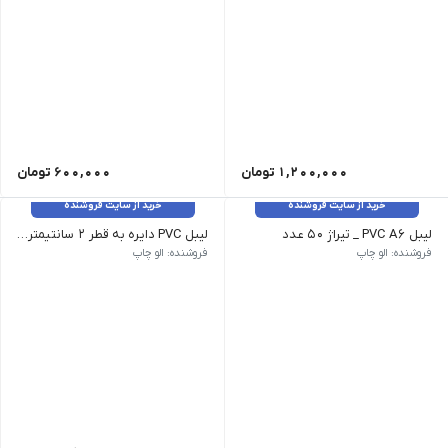
1,200,000
تومان
600,000
تومان
خرید از سایت فروشنده
خرید از سایت فروشنده
لیبل PVC A6 _ تیراژ 50 عدد
لیبل PVC دایره به قطر 2 سانتیمتر _1100 عدد
فروشنده: الو چاپ
فروشنده: الو چاپ