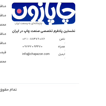
مناق
مناق
محصو
نخستین پلتفرم تخصصی صنعت چاپ در ایران
مناق
تلفن
88476086 - 021
:
مناقص
همراه
09232094470
:
قیمت 
ایمیل
info@chapazon.com
:
محصو
تمام حقوق 