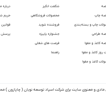
صه
شگفت انگیز
درباره ما
صه چاپ
محصولات فروشگاهی
حریم ش
لات چاپ و بسته‌بندی
فروشنده شوید
قوانین و
صه طراحی
جشنواره پاییزه
پرسش ه
ه کاغذ و مقوا
فرصت های شغلی
روز کاغذ و مقوا
راهنما
لات کاغذ و مقوا
مادی و معنوی سایت برای شرکت اسپاد توسعه نویان ( چاپازون ) م