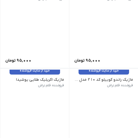
95,000
تومان
95,000
تومان
خرید از سایت فروشنده
خرید از سایت فروشنده
ماژیک راندو کوییلو کد 210 مدل Stylefile (رنگ potato brown)
ماژیک اکریلیک طلایی یوشیدا
اژیک راندو کوییلو کد 210 مدل Stylefile رنگ potato brown | ماژیک راندو دوسر کوئیلو دارای جوهر پایه الکل | جنس نوک فیبر با فرم تخت و گرد | قطر نوشتاری سر تخت : ۶ میلی‌متر و قطر نوشتاری سر گرد : ۱ میلی‌متر | فرم بدنه دایره و مناسب طراحی و معماری
فروشنده: قلم تراش
فروشنده: قلم تراش