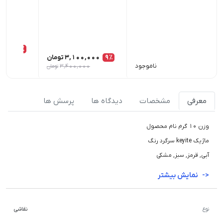
13٪
9٪
3,100,000
تومان
ناموجود
3,400,000
تومان
0
معرفی
مشخصات
دیدگاه ها
پرسش ها
وزن 10 گرم نام محصول
ماژیک keyite سرگرد رنگ
آبی, قرمز, سبز, مشکی
نمایش بیشتر
نوع
نقاشی