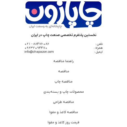
نخستین پلتفرم تخصصی صنعت چاپ در ایران
تلفن :
88476086 - 021
همراه :
09232094470
ایمیل :
info@chapazon.com
راهنما مناقصه
مناقصه
مناقصه چاپ
محصولات چاپ و بسته‌بندی
مناقصه طراحی
مناقصه کاغذ و مقوا
قیمت روز کاغذ و مقوا