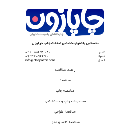
نخستین پلتفرم تخصصی صنعت چاپ در ایران
تلفن :
88476086 - 021
همراه :
09232094470
ایمیل :
info@chapazon.com
راهنما مناقصه
مناقصه
مناقصه چاپ
محصولات چاپ و بسته‌بندی
مناقصه طراحی
مناقصه کاغذ و مقوا