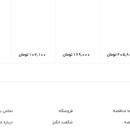
205,8
تومان
179,000
تومان
107,100
تومان
ما مناقصه
فروشگاه
تماس با 
صه
شگفت انگیز
درباره ما