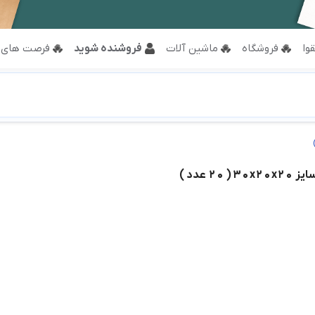
وا
فروشگاه
ماشین آلات
فروشنده شوید
فرصت های 
30x عدد )