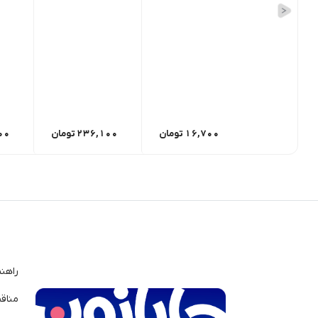
16,700
تومان
236,100
تومان
00
راهن
مناق