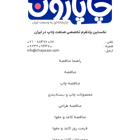
نخستین پلتفرم تخصصی صنعت چاپ در ایران
تلفن :
88476086 - 021
همراه :
09232094470
ایمیل :
info@chapazon.com
راهنما مناقصه
مناقصه
مناقصه چاپ
محصولات چاپ و بسته‌بندی
مناقصه طراحی
مناقصه کاغذ و مقوا
قیمت روز کاغذ و مقوا
محصولات کاغذ و مقوا