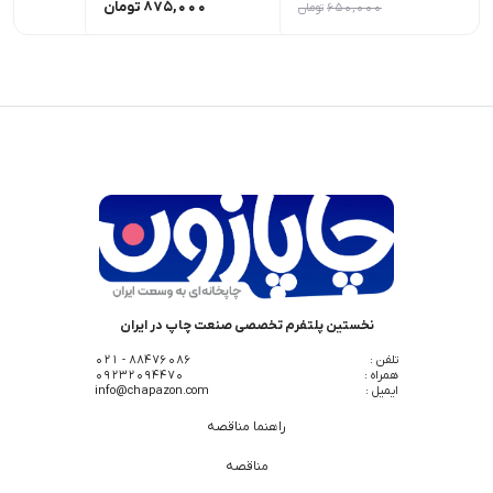
875,000
تومان
00
650,000
تومان
نخستین پلتفرم تخصصی صنعت چاپ در ایران
تلفن :
88476086 - 021
همراه :
09232094470
ایمیل :
info@chapazon.com
راهنما مناقصه
مناقصه