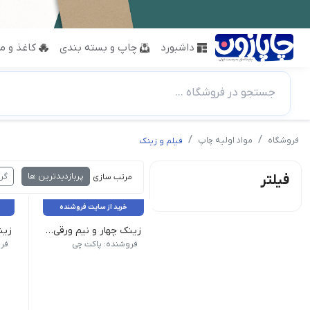
داشبورد
چاپ و بسته بندی
کاغذ و مق
جستجو در فروشگاه ...
فروشگاه
مواد اولیه چاپ
فیلم و زینک
پربازدیدترین ها
گر
فیلتر
مرتب سازی :
خرید از سایت فروشنده
زینک چهار و نیم ورقی افست
زین
زینک چهار و نیم ورقی افست، صفحه
زین
فروشنده: پاکت چی
فر