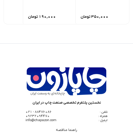
350,000
تومان
190,000
تومان
0
نخستین پلتفرم تخصصی صنعت چاپ در ایران
تلفن :
88476086 - 021
همراه :
09232094470
ایمیل :
info@chapazon.com
راهنما مناقصه