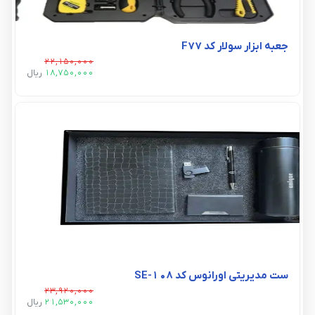
جعبه ابزار سولار کد F77
22,150,000
18,750,000
ريال
ست مدیریتی اورانوس کد SE-108
23,920,000
21,530,000
ريال