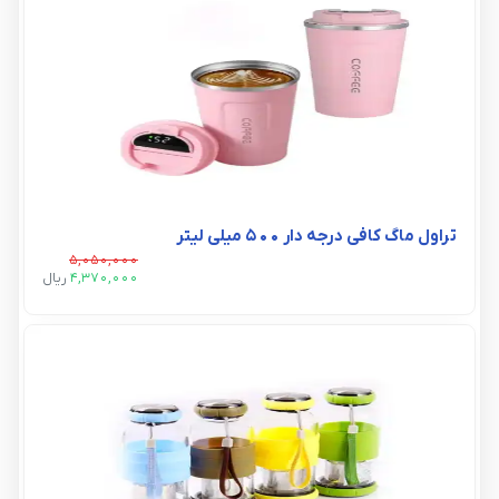
تراول ماگ کافی درجه دار 500 میلی لیتر
5,050,000
4,370,000
ريال