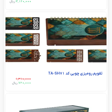
3,120,000
ريال
تقویم رومیزی چوبی کد TA-SH71
1,310,000
720,000
ريال