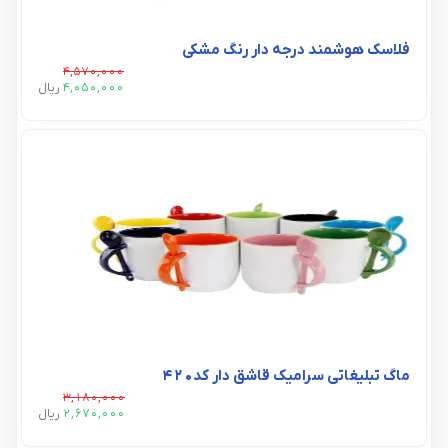
فلاسک هوشمند درجه دار رنگ مشکی
4,570,000
4,050,000
ريال
ماگ تبلیغاتی سرامیک قاشق دار کد۴۲۰
3,180,000
2,670,000
ريال