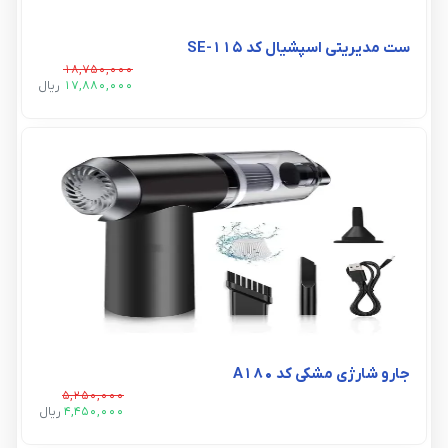
ست مدیریتی اسپشیال کد SE-115
18,750,000
17,880,000
ريال
جارو شارژی مشکی کد A180
5,250,000
4,450,000
ريال