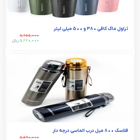
تراول ماگ کافی 380 و 500 میلی لیتر
5,655,000
5,220,000
ريال
فلاسک ۸۰۰ میل درب الماسی درجه دار
5,590,000