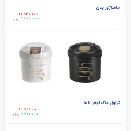
ماساژور بدن
10,840,000
9,190,000
ريال
تراول ماگ لوفر lofr
10,515,000
8,990,000
ريال