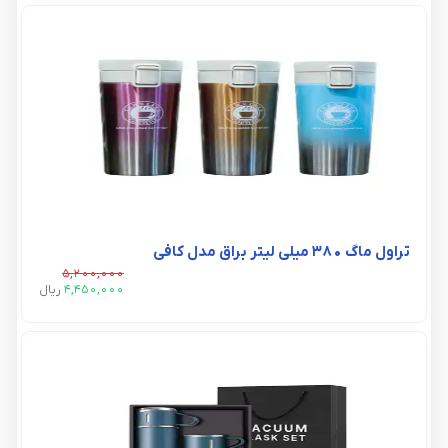
تراول ماگ 380 میلی لیتر براق مدل کافی
5,200,000
4,450,000
ريال