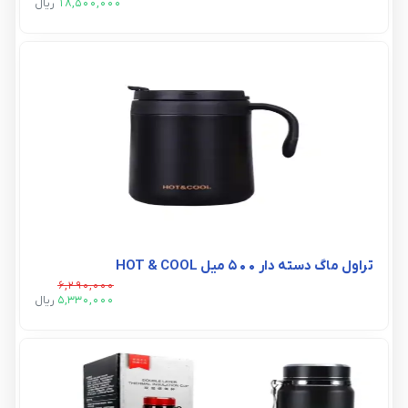
18,500,000
ريال
تراول ماگ دسته دار 500 میل HOT & COOL
6,290,000
5,330,000
ريال