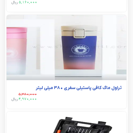
5,160,000
ريال
تراول ماگ کافی پاستیلی سفری 380 میلی لیتر
5,380,000
4,970,000
ريال