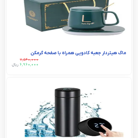
ماگ هیتردار جعبه کادویی همراه با صفحه گرمکن
7,540,000
6,960,000
ريال