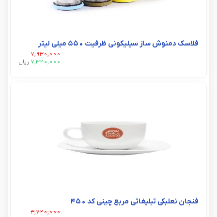
فلاسک دمنوش ساز سیلیکونی ظرفیت 550 میلی لیتر
7,930,000
7,320,000
ريال
فنجان نعلبکی تبلیغاتی مربع چینی کد ۴۵۰
3,720,000