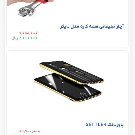
آچار تبلیغاتی همه کاره مدل تایگر
7,085,000
6,000,000
ريال
پاوربانک SETTLER
19,500,000