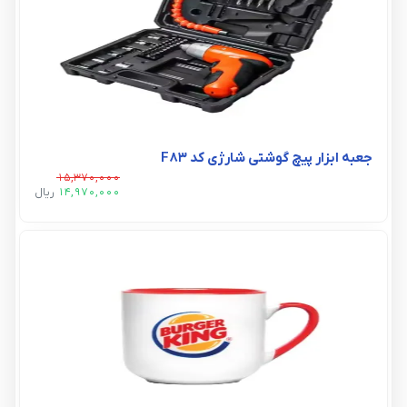
جعبه ابزار پیچ گوشتی شارژی کد F83
15,370,000
14,970,000
ريال