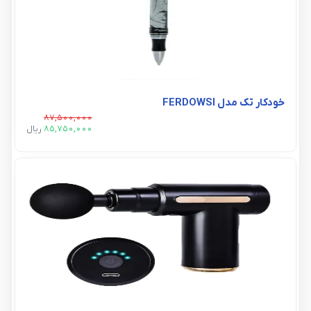
خودکار تک مدل FERDOWSI
87,500,000
85,750,000
ريال