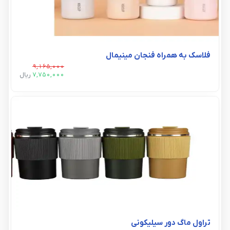
فلاسک به همراه فنجان مینیمال
9,165,000
7,750,000
ريال
تراول ماگ دور سیلیکونی