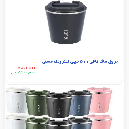
تراول ماگ کافی ۵۰۰ میلی لیتر رنگ مشکی
5,850,000
5,400,000
ريال