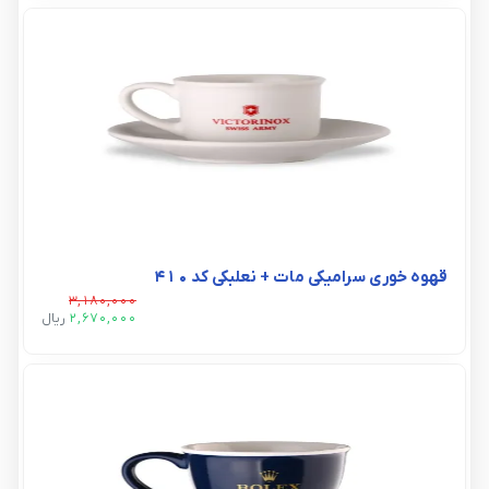
قهوه خوری سرامیکی مات + نعلبکی کد ۴۱۰
3,180,000
2,670,000
ريال