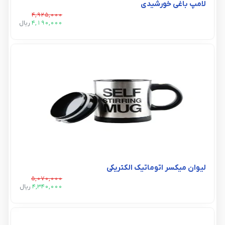
لامپ باغی خورشیدی
4,925,000
4,190,000
ريال
لیوان میکسر اتوماتیک الکتریکی
5,070,000
4,340,000
ريال