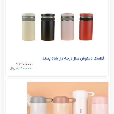
فلاسک دمنوش ساز درجه دار شاه پسند
9,620,000
8,140,000
ريال