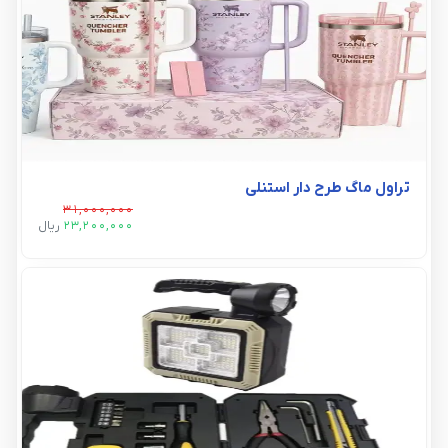
تراول ماگ طرح دار استنلی
31,000,000
23,200,000
ريال