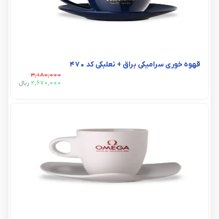
قهوه خوری سرامیکی براق + نعلبکی کد ۴۷۰
3,180,000
2,670,000
ريال