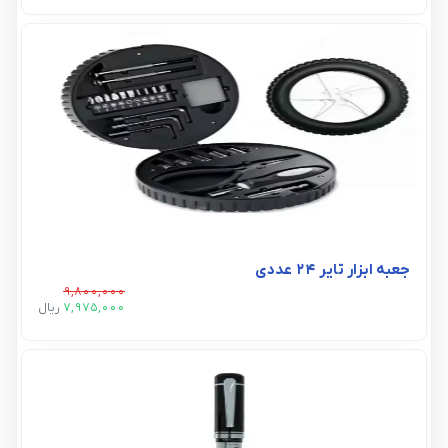
جعبه ابزار تایر ۲۴ عددی
9,800,000
7,975,000
ريال