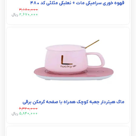
قهوه خوری سرامیکی مات + نعلبکی مثلثی کد ۴۸۰
3,180,000
2,670,000
ريال
ماگ هیتردار جعبه کوچک همراه با صفحه گرمکن برقي
6,320,000
5,840,000
ريال