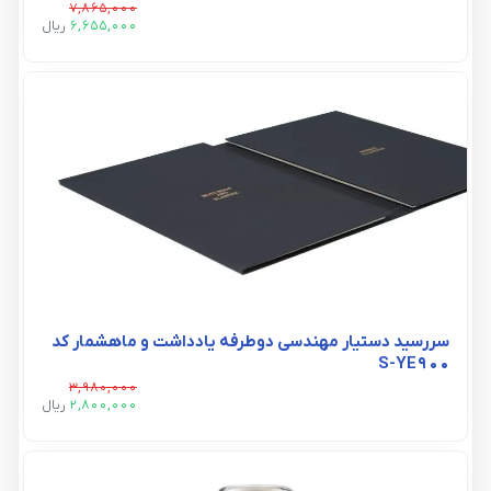
7,865,000
6,655,000
ريال
سررسید دستیار مهندسی دوطرفه یادداشت و ماهشمار کد
S-YE900
3,980,000
2,800,000
ريال