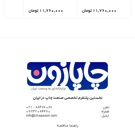
11,760,000
تومان
11,760,000
تومان
0,000
نخستین پلتفرم تخصصی صنعت چاپ در ایران
تلفن :
88476086 - 021
همراه :
09232094470
ایمیل :
info@chapazon.com
راهنما مناقصه