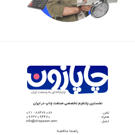
نخستین پلتفرم تخصصی صنعت چاپ در ایران
تلفن :
88476086 - 021
همراه :
09232094470
ایمیل :
info@chapazon.com
راهنما مناقصه